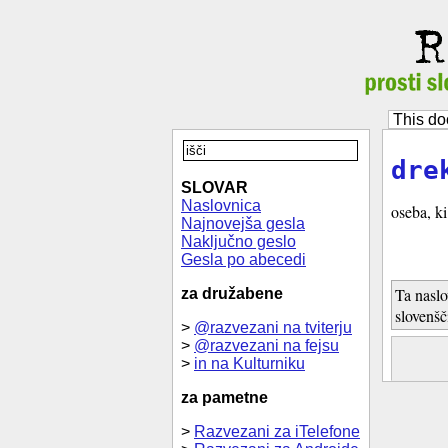
This do
dre
SLOVAR
Naslovnica
oseba, k
Najnovejša gesla
Naključno geslo
Gesla po abecedi
Ta naslo
za družabene
slovenšč
>
@razvezani na tviterju
>
@razvezani na fejsu
>
in na Kulturniku
za pametne
>
Razvezani za iTelefone