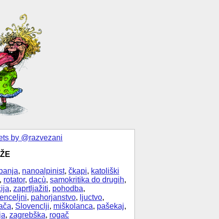
ts by @razvezani
ŽE
banja
,
nanoalpinist
,
čkapi
,
katoliški
,
rotator
,
dacù
,
samokritika do drugih
,
ija
,
zaprtljažiti
,
pohodba
,
enceljni
,
pahorjanstvo
,
ljuctvo
,
ača
,
Slovenclji
,
miškolanca
,
pašekaj
,
ja
,
zagrebška
,
rogač