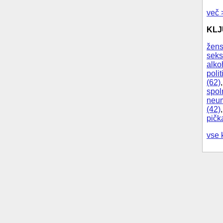
več 
KL
žens
seks
alko
polit
(62)
spol
neum
(42)
pičk
vse 