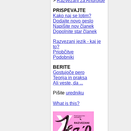
>
Razvezani za Androide
PRISPEVAJTE
Kako naj se lotim?
Dodajte novo geslo
Napišite nov članek
Dopolnite star članek
Razvezani jezik - kaj je
to?
Priobčitve
Podobniki
BERITE
Gostujoče pero
Teorija in praksa
Ali veste, da ...
Pišite
uredniku
What is this?