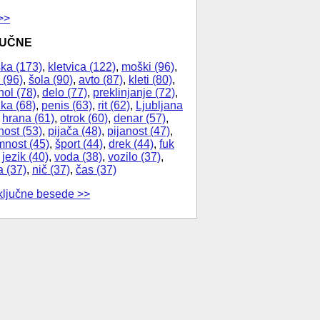
>>
JUČNE
ka (173)
,
kletvica (122)
,
moški (96)
,
 (96)
,
šola (90)
,
avto (87)
,
kleti (80)
,
hol (78)
,
delo (77)
,
preklinjanje (72)
,
ika (68)
,
penis (63)
,
rit (62)
,
Ljubljana
,
hrana (61)
,
otrok (60)
,
denar (57)
,
nost (53)
,
pijača (48)
,
pijanost (47)
,
nost (45)
,
šport (44)
,
drek (44)
,
fuk
,
jezik (40)
,
voda (38)
,
vozilo (37)
,
a (37)
,
nič (37)
,
čas (37)
ključne besede >>