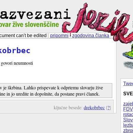
cument can't be edited
pripomni
zgodovina članka
kobrbec
i govori neumnosti
Twee
v je škrbina. Lahko prispevate k odprtemu slovarju žive
ine in jo uredite in dopolnite, da postane pravi članek.
SVE
zaje
ključne besede:
drekobrbec
[
?
]
FDV
rotac
Slov
lezb
zbro