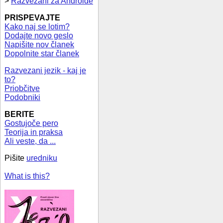
>
Razvezani za Androide
PRISPEVAJTE
Kako naj se lotim?
Dodajte novo geslo
Napišite nov članek
Dopolnite star članek
Razvezani jezik - kaj je
to?
Priobčitve
Podobniki
BERITE
Gostujoče pero
Teorija in praksa
Ali veste, da ...
Pišite
uredniku
What is this?