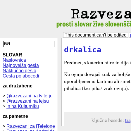
This document can't be edited
drkalica
SLOVAR
Naslovnica
Predmet, s katerim hitro in dlje
Najnovejša gesla
Naključno geslo
Ko ognju dovajaš zrak za boljše
Gesla po abecedi
uporabljenemu kartonu ali smetiš
za družabene
pihalica (ker pihaš zrak ognju).
>
@razvezani na tviterju
>
@razvezani na fejsu
>
in na Kulturniku
za pametne
ključne besede:
tr
>
Razvezani za iTelefone