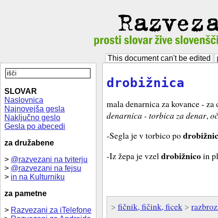
This document can't be edited
drobižnica
SLOVAR
Naslovnica
mala denarnica za kovance - za d
Najnovejša gesla
denarnica - torbica za denar
,
oč
Naključno geslo
Gesla po abecedi
drobižni
-Segla je v torbico po
za družabene
drobižnico
-Iz žepa je vzel
in p
>
@razvezani na tviterju
>
@razvezani na fejsu
>
in na Kulturniku
za pametne
>
fičnik, fičink, ficek
>
razbroz
>
Razvezani za iTelefone