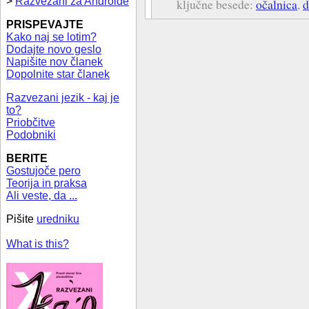
>
Razvezani za Androide
ključne besede:
očalnica
,
d
PRISPEVAJTE
Kako naj se lotim?
Dodajte novo geslo
Napišite nov članek
Dopolnite star članek
Razvezani jezik - kaj je
to?
Priobčitve
Podobniki
BERITE
Gostujoče pero
Teorija in praksa
Ali veste, da ...
Pišite
uredniku
What is this?