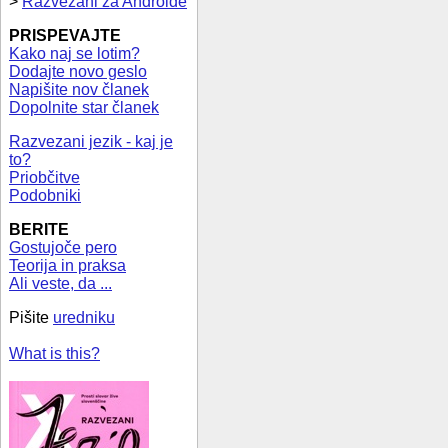
>
Razvezani za Androide
PRISPEVAJTE
Kako naj se lotim?
Dodajte novo geslo
Napišite nov članek
Dopolnite star članek
Razvezani jezik - kaj je
to?
Priobčitve
Podobniki
BERITE
Gostujoče pero
Teorija in praksa
Ali veste, da ...
Pišite
uredniku
What is this?