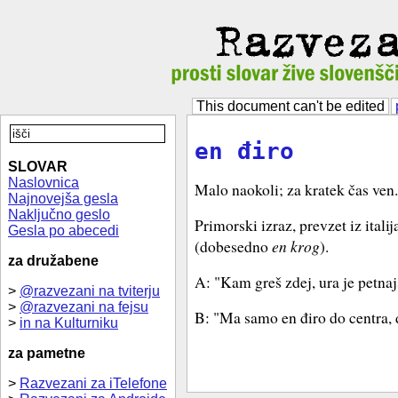
This document can't be edited
en điro
SLOVAR
Naslovnica
Malo naokoli; za kratek čas ven.
Najnovejša gesla
Naključno geslo
Primorski izraz, prevzet iz ital
Gesla po abecedi
(dobesedno
en krog
).
za družabene
A: "Kam greš zdej, ura je petnaj
>
@razvezani na tviterju
>
@razvezani na fejsu
B: "Ma samo en điro do centra, 
>
in na Kulturniku
za pametne
>
Razvezani za iTelefone