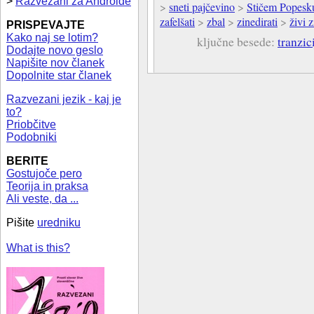
>
Razvezani za Androide
>
sneti pajčevino
>
Stičem Popesku
zafelšati
>
zbal
>
zinedirati
>
živi z
PRISPEVAJTE
Kako naj se lotim?
ključne besede:
tranzic
Dodajte novo geslo
Napišite nov članek
Dopolnite star članek
Razvezani jezik - kaj je
to?
Priobčitve
Podobniki
BERITE
Gostujoče pero
Teorija in praksa
Ali veste, da ...
Pišite
uredniku
What is this?