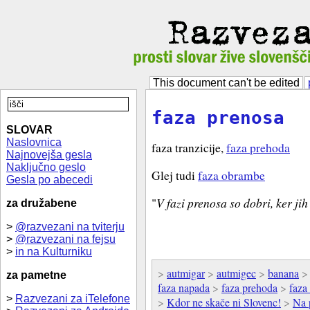
This document can't be edited
faza prenosa
SLOVAR
Naslovnica
faza tranzicije,
faza prehoda
Najnovejša gesla
Naključno geslo
Glej tudi
faza obrambe
Gesla po abecedi
"
V fazi prenosa so dobri, ker ji
za družabene
>
@razvezani na tviterju
>
@razvezani na fejsu
>
in na Kulturniku
>
autmigar
>
autmigec
>
banana
za pametne
faza napada
>
faza prehoda
>
faza
>
Razvezani za iTelefone
>
Kdor ne skače ni Slovenc!
>
Na 