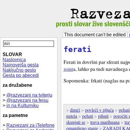
This document can't be edited
ferati
SLOVAR
Naslovnica
Ferati in dovršni par sferati naj
Najnovejša gesla
joint
a, lahko pa tudi navadnega 
Naključno geslo
Gesla po abecedi
Sopomenka: frkati (naglas na po
za družabene
>
@razvezani na tviterju
>
@razvezani na fejsu
>
in na Kulturniku
>
dimči
>
povleči v pljuča
>
pehati
za pametne
nutela
>
pehati
>
pihnit
>
poročiti 
skunjati se
>
trava marihuana
>
tra
>
Razvezani za iTelefone
omamljeno stanje
>
ZARADI KA