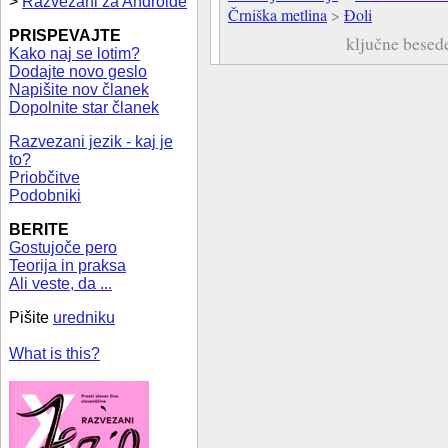
>
Razvezani za Androide
Črniška metlina
>
Đoli
PRISPEVAJTE
ključne besed
Kako naj se lotim?
Dodajte novo geslo
Napišite nov članek
Dopolnite star članek
Razvezani jezik - kaj je
to?
Priobčitve
Podobniki
BERITE
Gostujoče pero
Teorija in praksa
Ali veste, da ...
Pišite
uredniku
What is this?