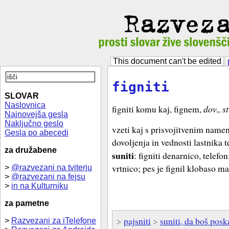
This document can't be edited
figniti
SLOVAR
Naslovnica
figniti komu kaj, fignem,
dov., st
Najnovejša gesla
Naključno geslo
vzeti kaj s prisvojitvenim name
Gesla po abecedi
dovoljenja in vednosti lastnika 
za družabene
suniti
: figniti denarnico, telefon
vrtnico; pes je fignil klobaso m
>
@razvezani na tviterju
>
@razvezani na fejsu
>
in na Kulturniku
za pametne
>
pajsniti
>
suniti, da boš pos
>
Razvezani za iTelefone