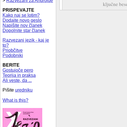
>
Razvezani za Androide
ključne bes
PRISPEVAJTE
Kako naj se lotim?
Dodajte novo geslo
Napišite nov članek
Dopolnite star članek
Razvezani jezik - kaj je
to?
Priobčitve
Podobniki
BERITE
Gostujoče pero
Teorija in praksa
Ali veste, da ...
Pišite
uredniku
What is this?