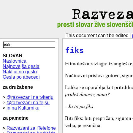
This document can't be edited
fiks
SLOVAR
Naslovnica
Etimološka razlaga: iz angleškega
Najnovejša gesla
Naključno geslo
Načinovni prislov: gotovo, sigu
Gesla po abecedi
Lahko se uporablja kot pritrdiln
za družabene
prideš danes z nami?
>
@razvezani na tviterju
>
@razvezani na fejsu
-
Ja to pa fiks
>
in na Kulturniku
Biti fiks: biti prepričan, siguren
za pametne
velja, je resnična.
>
Razvezani za iTelefone