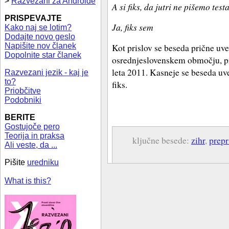
>
Razvezani za Androide
A si fiks, da jutri ne pišemo test
PRISPEVAJTE
Ja, fiks sem
Kako naj se lotim?
Dodajte novo geslo
Napišite nov članek
Kot prislov se beseda prične uvel
Dopolnite star članek
osrednjeslovenskem območju, pr
leta 2011. Kasneje se beseda uvel
Razvezani jezik - kaj je
to?
fiks.
Priobčitve
Podobniki
BERITE
Gostujoče pero
Teorija in praksa
ključne besede:
zihr
,
prepr
Ali veste, da ...
Pišite
uredniku
What is this?