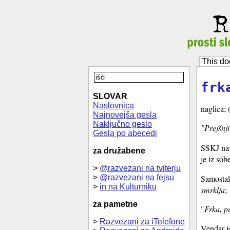
This do
frk
SLOVAR
Naslovnica
naglica; 
Najnovejša gesla
Naključno geslo
"Prejšnj
Gesla po abecedi
SSKJ nav
za družabene
je iz sob
>
@razvezani na tviterju
>
@razvezani na fejsu
Samosta
>
in na Kulturniku
smrklja
;
za pametne
"
Frka, pu
>
Razvezani za iTelefone
Vendar j