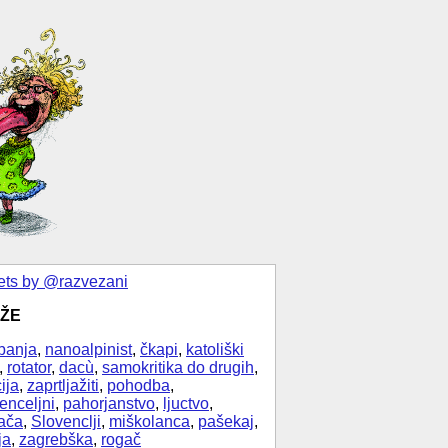
ts by @razvezani
ŽE
banja
,
nanoalpinist
,
čkapi
,
katoliški
,
rotator
,
dacù
,
samokritika do drugih
,
ija
,
zaprtljažiti
,
pohodba
,
enceljni
,
pahorjanstvo
,
ljuctvo
,
ača
,
Slovenclji
,
miškolanca
,
pašekaj
,
ja
,
zagrebška
,
rogač