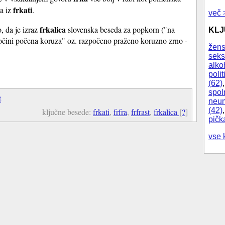
frkati
ka iz
.
več 
frkalica
, da je izraz
slovenska beseda za popkorn ("na
KL
očini počena koruza" oz. razpočeno praženo koruzno zrno -
žens
seks
alko
polit
(62)
spol
t
neum
(42)
ključne besede:
frkati
,
frfra
,
frfrast
,
frkalica
[
?
]
pičk
vse 