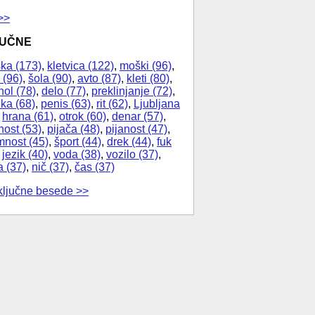
>>
JUČNE
ka (173)
,
kletvica (122)
,
moški (96)
,
 (96)
,
šola (90)
,
avto (87)
,
kleti (80)
,
hol (78)
,
delo (77)
,
preklinjanje (72)
,
ika (68)
,
penis (63)
,
rit (62)
,
Ljubljana
,
hrana (61)
,
otrok (60)
,
denar (57)
,
nost (53)
,
pijača (48)
,
pijanost (47)
,
nost (45)
,
šport (44)
,
drek (44)
,
fuk
,
jezik (40)
,
voda (38)
,
vozilo (37)
,
a (37)
,
nič (37)
,
čas (37)
ključne besede >>