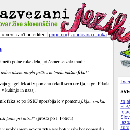
cument can't be edited
pripomni
zgodovina članka
a
(imeti) polne roke dela, pri čemer se zelo mudi:
i teden nisem mogla priti: s'm 'mela takšno
frko
!"
Twee
frkati
tekati sem ter tja
aja glagol
v pomenu
, n.pr.: Frkala
e v kuhinjo in nazaj.
SVE
frka
lnik
se po SSKJ uporablja le v pomenu
frklja, smrka,
zaje
FDV
rotac
Slov
sti fante pri miru!
" (prosto po I. Potrču)
lezb
zbro
frka
e v vsakdanjem govoru
vse bolj v rabi kot pomenska