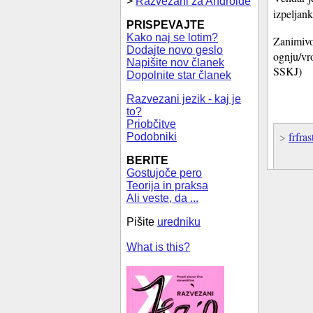
>
Razvezani za Androide
izpeljan
PRISPEVAJTE
Kako naj se lotim?
Zanimivo
Dodajte novo geslo
ognju/vr
Napišite nov članek
SSKJ)
Dopolnite star članek
Razvezani jezik - kaj je
to?
Priobčitve
>
frfras
Podobniki
BERITE
Gostujoče pero
Teorija in praksa
Ali veste, da ...
Pišite
uredniku
What is this?