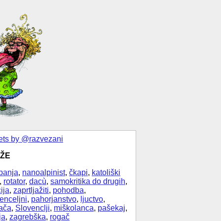
ts by @razvezani
ŽE
banja
,
nanoalpinist
,
čkapi
,
katoliški
,
rotator
,
dacù
,
samokritika do drugih
,
ija
,
zaprtljažiti
,
pohodba
,
enceljni
,
pahorjanstvo
,
ljuctvo
,
ača
,
Slovenclji
,
miškolanca
,
pašekaj
,
ja
,
zagrebška
,
rogač