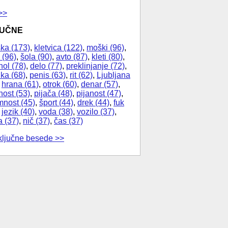
>>
JUČNE
ka (173)
,
kletvica (122)
,
moški (96)
,
 (96)
,
šola (90)
,
avto (87)
,
kleti (80)
,
hol (78)
,
delo (77)
,
preklinjanje (72)
,
ika (68)
,
penis (63)
,
rit (62)
,
Ljubljana
,
hrana (61)
,
otrok (60)
,
denar (57)
,
nost (53)
,
pijača (48)
,
pijanost (47)
,
nost (45)
,
šport (44)
,
drek (44)
,
fuk
,
jezik (40)
,
voda (38)
,
vozilo (37)
,
a (37)
,
nič (37)
,
čas (37)
ključne besede >>