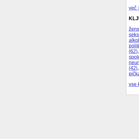
več 
KL
žens
seks
alko
polit
(62)
spol
neum
(42)
pičk
vse 