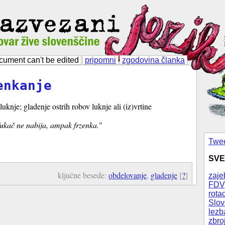
cument can't be edited
pripomni
zgodovina članka
enkanje
luknje; gladenje ostrih robov luknje ali (iz)vrtine
ukač ne nabija, ampak frzenka.
"
Twee
SVE
ključne besede:
obdelovanje
,
gladenje
[
?
]
zaje
FDV
rotac
Slov
lezb
zbro