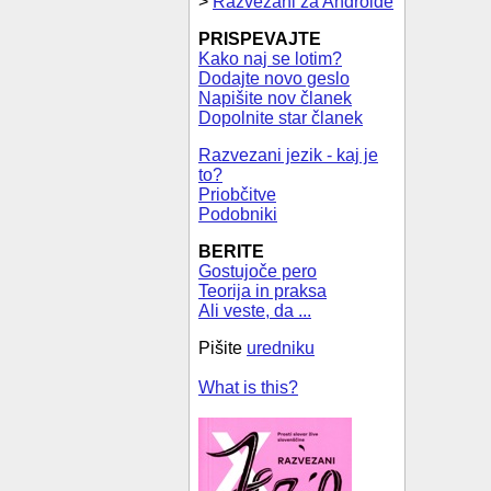
>
Razvezani za Androide
PRISPEVAJTE
Kako naj se lotim?
Dodajte novo geslo
Napišite nov članek
Dopolnite star članek
Razvezani jezik - kaj je
to?
Priobčitve
Podobniki
BERITE
Gostujoče pero
Teorija in praksa
Ali veste, da ...
Pišite
uredniku
What is this?