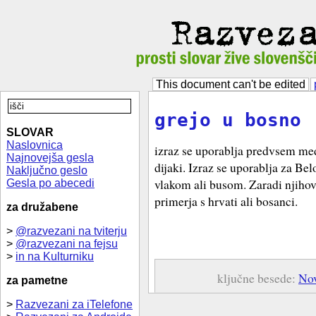
This document can't be edited
grejo u bosno
SLOVAR
Naslovnica
izraz se uporablja predvsem me
Najnovejša gesla
dijaki. Izraz se uporablja za Be
Naključno geslo
vlakom ali busom. Zaradi njihove
Gesla po abecedi
primerja s hrvati ali bosanci.
za družabene
>
@razvezani na tviterju
>
@razvezani na fejsu
>
in na Kulturniku
ključne besede:
No
za pametne
>
Razvezani za iTelefone