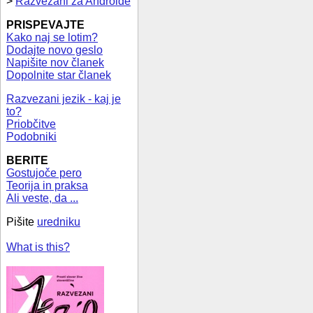
>
Razvezani za Androide
PRISPEVAJTE
Kako naj se lotim?
Dodajte novo geslo
Napišite nov članek
Dopolnite star članek
Razvezani jezik - kaj je
to?
Priobčitve
Podobniki
BERITE
Gostujoče pero
Teorija in praksa
Ali veste, da ...
Pišite
uredniku
What is this?