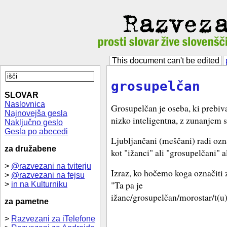
This document can't be edited
grosupelčan
SLOVAR
Naslovnica
Grosupelčan je oseba, ki prebiv
Najnovejša gesla
nizko inteligentna, z zunanjem 
Naključno geslo
Gesla po abecedi
Ljubljančani (meščani) radi ozn
za družabene
kot "ižanci" ali "grosupelčani" al
>
@razvezani na tviterju
Izraz, ko hočemo koga označiti
>
@razvezani na fejsu
"Ta pa je
>
in na Kulturniku
ižanc/grosupelčan/morostar/t(u)
za pametne
>
Razvezani za iTelefone