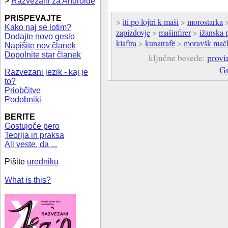
>
Razvezani za Androide
PRISPEVAJTE
>
iti po lojtri k maši
>
morostarka
Kako naj se lotim?
zapizdovje
>
mašinfirer
>
ižanska 
Dodajte novo geslo
klaftra
>
kunatrafê
>
moravšk mač
Napišite nov članek
Dopolnite star članek
ključne besede:
provi
Gr
Razvezani jezik - kaj je
to?
Priobčitve
Podobniki
BERITE
Gostujoče pero
Teorija in praksa
Ali veste, da ...
Pišite
uredniku
What is this?