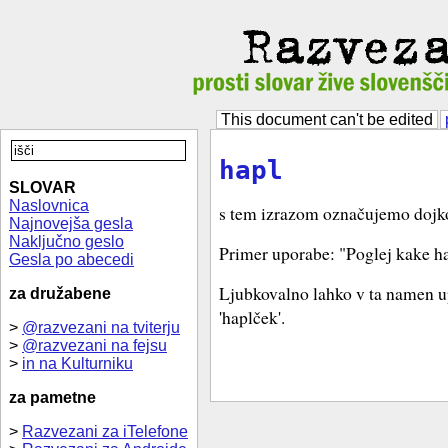
This document can't be edited
hapl
SLOVAR
Naslovnica
s tem izrazom označujemo dojko 
Najnovejša gesla
Naključno geslo
Primer uporabe: "Poglej kake h
Gesla po abecedi
Ljubkovalno lahko v ta namen 
za družabene
'haplček'.
>
@razvezani na tviterju
>
@razvezani na fejsu
>
in na Kulturniku
za pametne
>
Razvezani za iTelefone