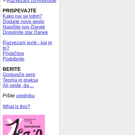
>
Razvezani za Androide
PRISPEVAJTE
Kako naj se lotim?
Dodajte novo geslo
Napišite nov članek
Dopolnite star članek
Razvezani jezik - kaj je
to?
Priobčitve
Podobniki
BERITE
Gostujoče pero
Teorija in praksa
Ali veste, da ...
Pišite
uredniku
What is this?