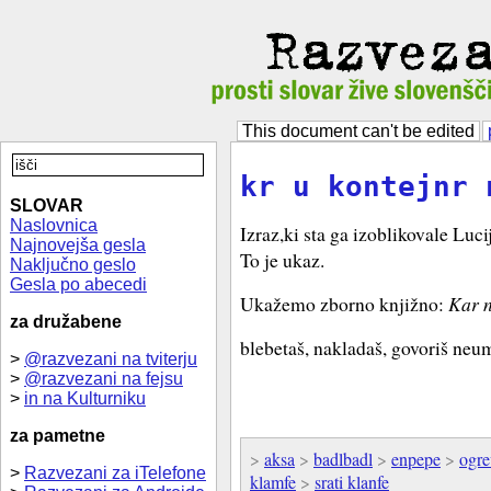
This document can't be edited
kr u kontejnr 
SLOVAR
Naslovnica
Izraz,ki sta ga izoblikovale Luc
Najnovejša gesla
To je ukaz.
Naključno geslo
Gesla po abecedi
Ukažemo zborno knjižno:
Kar n
za družabene
blebetaš, nakladaš, govoriš neu
>
@razvezani na tviterju
>
@razvezani na fejsu
>
in na Kulturniku
za pametne
>
aksa
>
badlbadl
>
enpepe
>
ogre
>
Razvezani za iTelefone
klamfe
>
srati klanfe