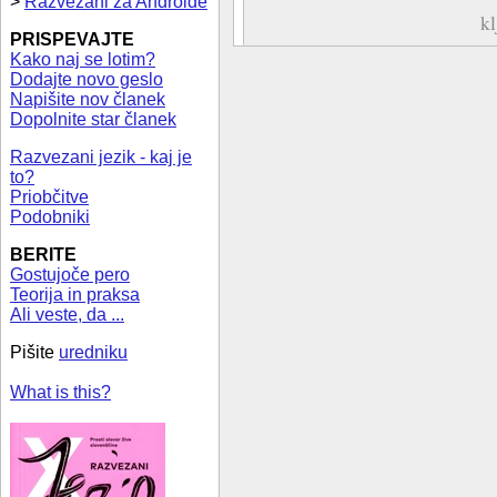
>
Razvezani za Androide
k
PRISPEVAJTE
Kako naj se lotim?
Dodajte novo geslo
Napišite nov članek
Dopolnite star članek
Razvezani jezik - kaj je
to?
Priobčitve
Podobniki
BERITE
Gostujoče pero
Teorija in praksa
Ali veste, da ...
Pišite
uredniku
What is this?