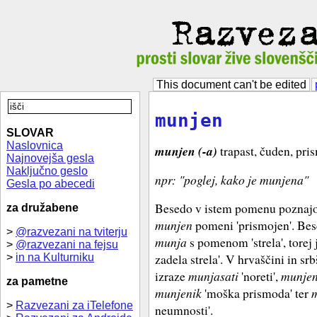
This document can't be edited
munjen
SLOVAR
Naslovnica
munjen (-a)
trapast, čuden, pri
Najnovejša gesla
Naključno geslo
npr: "poglej, kako je munjena"
Gesla po abecedi
Besedo v istem pomenu poznajo v
za družabene
munjen
pomeni 'prismojen'. Bese
>
@razvezani na tviterju
munja
s pomenom 'strela', torej 
>
@razvezani na fejsu
zadela strela'. V hrvaščini in sr
>
in na Kulturniku
izraze
munjasati
'noreti',
munjen
za pametne
munjenik
'moška prismoda' ter
m
>
Razvezani za iTelefone
neumnosti'.