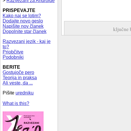
>
Razvezani za Androide
PRISPEVAJTE
Kako naj se lotim?
Dodajte novo geslo
Napišite nov članek
ključne
Dopolnite star članek
Razvezani jezik - kaj je
to?
Priobčitve
Podobniki
BERITE
Gostujoče pero
Teorija in praksa
Ali veste, da ...
Pišite
uredniku
What is this?