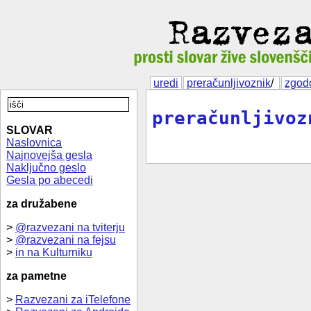
uredi
preračunljivoznik
/
zgod
preračunljivoz
SLOVAR
Naslovnica
Najnovejša gesla
Naključno geslo
Gesla po abecedi
za družabene
>
@razvezani na tviterju
>
@razvezani na fejsu
>
in na Kulturniku
za pametne
>
Razvezani za iTelefone