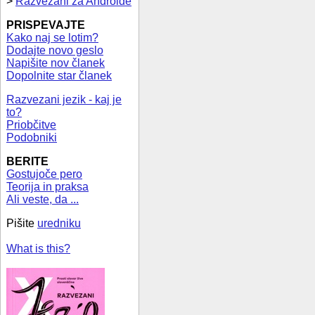
>
Razvezani za Androide
PRISPEVAJTE
Kako naj se lotim?
Dodajte novo geslo
Napišite nov članek
Dopolnite star članek
Razvezani jezik - kaj je
to?
Priobčitve
Podobniki
BERITE
Gostujoče pero
Teorija in praksa
Ali veste, da ...
Pišite
uredniku
What is this?