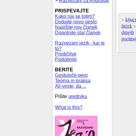
>
Razvezani za Androide
PRISPEVAJTE
Kako naj se lotim?
>
ključ
Dodajte novo geslo
lirček
Napišite nov članek
drugih
Dopolnite star članek
pocitraj
Razvezani jezik - kaj je
to?
Priobčitve
Podobniki
BERITE
Gostujoče pero
Teorija in praksa
Ali veste, da ...
Pišite
uredniku
What is this?