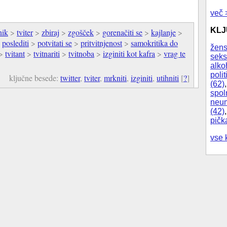
več 
KL
nik
>
tviter
>
zbiraj
>
zgošček
>
gorenačiti se
>
kajlanje
>
>
poslediti
>
potvitati se
>
pritvitnjenost
>
samokritika do
žens
>
tvitant
>
tvitnariti
>
tvitnoba
>
izginiti kot kafra
>
vrag te
seks
alko
polit
ključne besede:
twitter
,
tviter
,
mrkniti
,
izginiti
,
utihniti
[
?
]
(62)
spol
neum
(42)
pičk
vse 