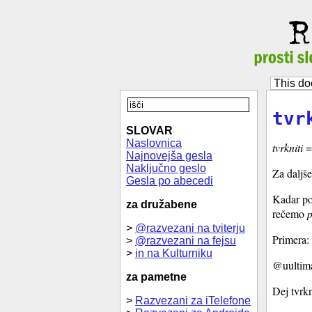
This do
tvr
SLOVAR
Naslovnica
tvrkniti
= 
Najnovejša gesla
Naključno geslo
Za daljše
Gesla po abecedi
Kadar po
za družabene
rečemo
p
>
@razvezani na tviterju
Primera:
>
@razvezani na fejsu
>
in na Kulturniku
@uultimat
za pametne
Dej tvrk
>
Razvezani za iTelefone