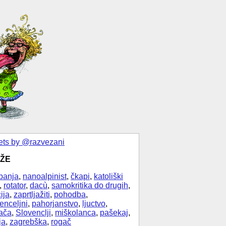
ts by @razvezani
ŽE
banja
,
nanoalpinist
,
čkapi
,
katoliški
,
rotator
,
dacù
,
samokritika do drugih
,
ija
,
zaprtljažiti
,
pohodba
,
enceljni
,
pahorjanstvo
,
ljuctvo
,
ača
,
Slovenclji
,
miškolanca
,
pašekaj
,
ja
,
zagrebška
,
rogač