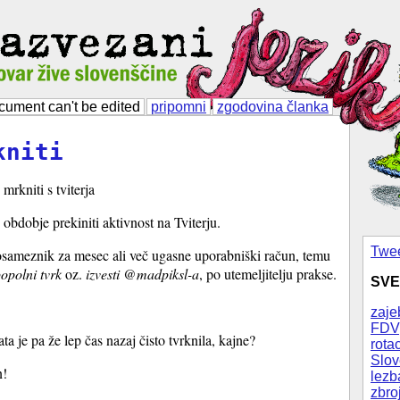
cument can't be edited
pripomni
zgodovina članka
kniti
mrkniti s tviterja
 obdobje prekiniti aktivnost na Tviterju.
Twee
sameznik za mesec ali več ugasne uporabniški račun, temu
opolni tvrk
oz.
izvesti @madpiksl-a
, po utemeljitelju prakse.
SVE
zaje
FDV
a je pa že lep čas nazaj čisto tvrknila, kajne?
rotac
Slov
n!
lezb
zbro