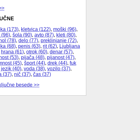
>>
JUČNE
ka (173)
,
kletvica (122)
,
moški (96)
,
 (96)
,
šola (90)
,
avto (87)
,
kleti (80)
,
hol (78)
,
delo (77)
,
preklinjanje (72)
,
ika (68)
,
penis (63)
,
rit (62)
,
Ljubljana
,
hrana (61)
,
otrok (60)
,
denar (57)
,
nost (53)
,
pijača (48)
,
pijanost (47)
,
nost (45)
,
šport (44)
,
drek (44)
,
fuk
,
jezik (40)
,
voda (38)
,
vozilo (37)
,
a (37)
,
nič (37)
,
čas (37)
ključne besede >>