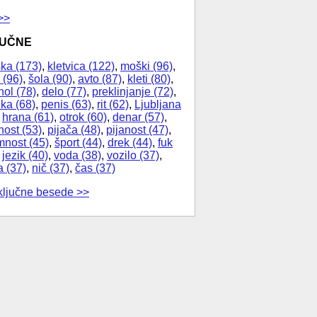
>>
JUČNE
ka (173)
,
kletvica (122)
,
moški (96)
,
 (96)
,
šola (90)
,
avto (87)
,
kleti (80)
,
hol (78)
,
delo (77)
,
preklinjanje (72)
,
ika (68)
,
penis (63)
,
rit (62)
,
Ljubljana
,
hrana (61)
,
otrok (60)
,
denar (57)
,
nost (53)
,
pijača (48)
,
pijanost (47)
,
nost (45)
,
šport (44)
,
drek (44)
,
fuk
,
jezik (40)
,
voda (38)
,
vozilo (37)
,
a (37)
,
nič (37)
,
čas (37)
ključne besede >>