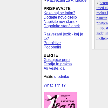
>
Razvezani za Androide
>
beton
imeti t
PRISPEVAJTE
mokra k
Kako naj se lotim?
Dodajte novo geslo
nalizan
Napišite nov članek
pivnjen
Dopolnite star članek
>
Spust
zadet i
Razvezani jezik - kaj je
metlišk
to?
Priobčitve
Podobniki
BERITE
Gostujoče pero
Teorija in praksa
Ali veste, da ...
Pišite
uredniku
What is this?