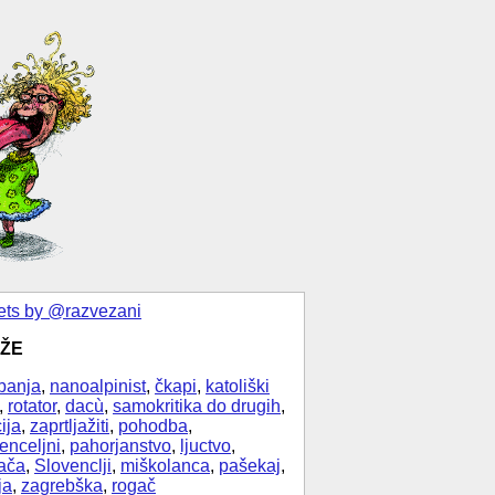
ts by @razvezani
ŽE
banja
,
nanoalpinist
,
čkapi
,
katoliški
,
rotator
,
dacù
,
samokritika do drugih
,
ija
,
zaprtljažiti
,
pohodba
,
enceljni
,
pahorjanstvo
,
ljuctvo
,
ača
,
Slovenclji
,
miškolanca
,
pašekaj
,
ja
,
zagrebška
,
rogač