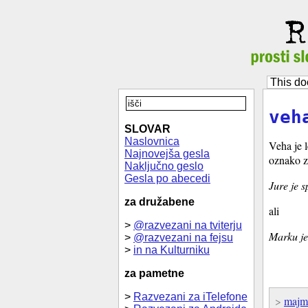
This do
veh
SLOVAR
Naslovnica
Veha je l
Najnovejša gesla
oznako z
Naključno geslo
Gesla po abecedi
Jure je s
za družabene
ali
>
@razvezani na tviterju
Marku je
>
@razvezani na fejsu
>
in na Kulturniku
za pametne
>
Razvezani za iTelefone
>
majm