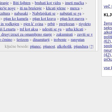
iranje
>
Biti fajhten
>
bruhati kot vidra
>
imeti mačka
>
več 
elečje noge
>
iti na brušenje
>
klicati jelene
>
merca
>
ultura
>
nabasaki
>
Nabrlajskati se
>
nabutati se ga
>
KL
>
pijan ko kamela
>
pijan kot krava
>
pijan kot mavra
>
 in vodknjen
>
pjen k' svina
>
prbit
>
preplozan
>
rigoleto
žens
seks
iš Lenarta
>
trd kot aksa
>
udesiti se ga
>
urha klicati
>
alko
n drugi izrazi za omamljeno stanje
>
zakumirati
>
zaviti se v
polit
o črnino
>
šerizem
>
dinamitarji
>
trobente
>
rangutan
(62)
ključne besede:
pijanec
,
pijanost
,
alkoholik
,
pijandura
[
?
]
spol
neum
(42)
pičk
vse 