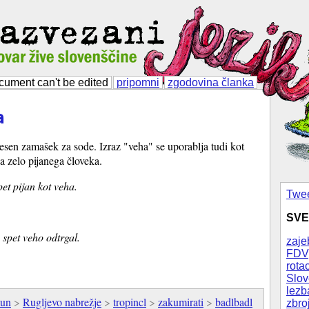
cument can't be edited
pripomni
zgodovina članka
a
esen zamašek za sode. Izraz "veha" se uporablja tudi kot
a zelo pijanega človeka.
pet pijan kot veha.
Twee
SVE
 spet veho odtrgal.
zaje
FDV
rotac
Slov
lezb
un
>
Rugljevo nabrežje
>
tropincl
>
zakumirati
>
badlbadl
zbro