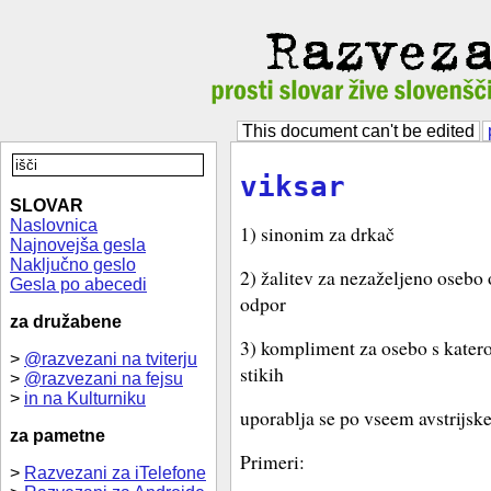
This document can't be edited
viksar
SLOVAR
Naslovnica
1) sinonim za drkač
Najnovejša gesla
Naključno geslo
2) žalitev za nezaželjeno osebo 
Gesla po abecedi
odpor
za družabene
3) kompliment za osebo s katero 
>
@razvezani na tviterju
stikih
>
@razvezani na fejsu
>
in na Kulturniku
uporablja se po vseem avstrij
za pametne
Primeri:
>
Razvezani za iTelefone