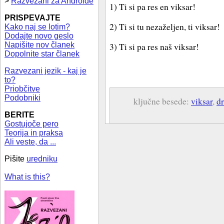
>
Razvezani za Androide
1) Ti si pa res en viksar!
PRISPEVAJTE
2) Ti si tu nezaželjen, ti viksar!
Kako naj se lotim?
Dodajte novo geslo
Napišite nov članek
3) Ti si pa res naš viksar!
Dopolnite star članek
Razvezani jezik - kaj je
to?
Priobčitve
Podobniki
ključne besede:
viksar
,
d
BERITE
Gostujoče pero
Teorija in praksa
Ali veste, da ...
Pišite
uredniku
What is this?