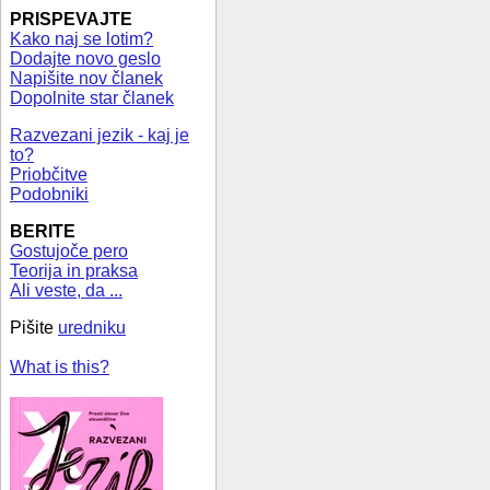
PRISPEVAJTE
Kako naj se lotim?
Dodajte novo geslo
Napišite nov članek
Dopolnite star članek
Razvezani jezik - kaj je
to?
Priobčitve
Podobniki
BERITE
Gostujoče pero
Teorija in praksa
Ali veste, da ...
Pišite
uredniku
What is this?