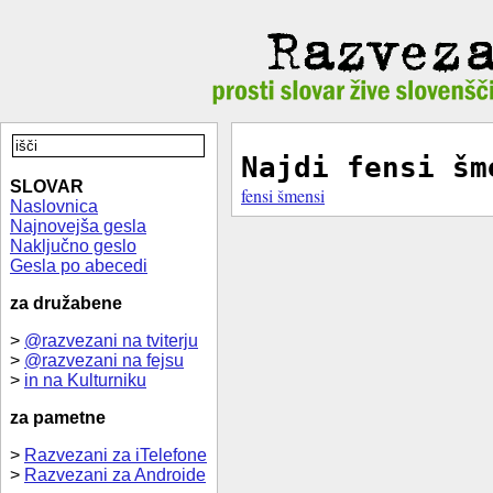
Najdi fensi šm
SLOVAR
fensi šmensi
Naslovnica
Najnovejša gesla
Naključno geslo
Gesla po abecedi
za družabene
>
@razvezani na tviterju
>
@razvezani na fejsu
>
in na Kulturniku
za pametne
>
Razvezani za iTelefone
>
Razvezani za Androide