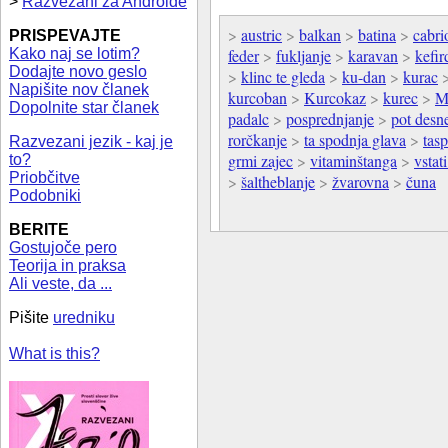
>
Razvezani za Androide
>
austric
>
balkan
>
batina
>
cabri
PRISPEVAJTE
Kako naj se lotim?
feder
>
fukljanje
>
karavan
>
kefir
Dodajte novo geslo
>
klinc te gleda
>
ku-dan
>
kurac
Napišite nov članek
kurcoban
>
Kurcokaz
>
kurec
>
M
Dopolnite star članek
padalc
>
posprednjanje
>
pot desn
rorčkanje
>
ta spodnja glava
>
tas
Razvezani jezik - kaj je
grmi zajec
>
vitaminštanga
>
vstat
to?
Priobčitve
>
šaltheblanje
>
žvarovna
>
čuna
Podobniki
BERITE
Gostujoče pero
Teorija in praksa
Ali veste, da ...
Pišite
uredniku
What is this?