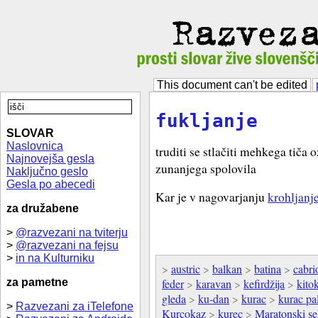
This document can't be edited
fukljanje
SLOVAR
Naslovnica
truditi se stlačiti mehkega tiča 
Najnovejša gesla
zunanjega spolovila
Naključno geslo
Gesla po abecedi
Kar je v nagovarjanju
krohljanj
za družabene
>
@razvezani na tviterju
>
@razvezani na fejsu
>
in na Kulturniku
>
austric
>
balkan
>
batina
>
cabri
za pametne
feder
>
karavan
>
kefirdžija
>
kitok
gleda
>
ku-dan
>
kurac
>
kurac pa
>
Razvezani za iTelefone
Kurcokaz
>
kurec
>
Maratonski se