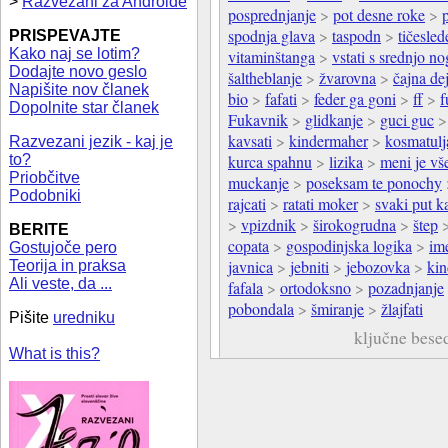
>
Razvezani za Androide
posprednjanje
>
pot desne roke
>
spodnja glava
>
taspodn
>
tičesled
PRISPEVAJTE
Kako naj se lotim?
vitaminštanga
>
vstati s srednjo n
Dodajte novo geslo
šaltheblanje
>
žvarovna
>
čajna dej
Napišite nov članek
bio
>
fafati
>
feder ga goni
>
ff
>
f
Dopolnite star članek
Fukavnik
>
glidkanje
>
guci guc
kavsati
>
kindermaher
>
kosmatulj
Razvezani jezik - kaj je
to?
kurca spahnu
>
lizika
>
meni je vš
Priobčitve
muckanje
>
poseksam te ponochy
Podobniki
rajcati
>
ratati moker
>
svaki put k
>
vpizdnik
>
širokogrudna
>
štep
BERITE
copata
>
gospodinjska logika
>
im
Gostujoče pero
javnica
>
jebniti
>
jebozovka
>
ki
Teorija in praksa
Ali veste, da ...
fafala
>
ortodoksno
>
pozadnjanje
pobondala
>
šmiranje
>
žlajfati
Pišite
uredniku
ključne bese
What is this?