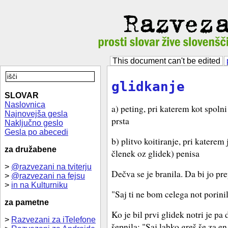
This document can't be edited
glidkanje
SLOVAR
Naslovnica
a) peting, pri katerem kot spolni
Najnovejša gesla
prsta
Naključno geslo
Gesla po abecedi
b) plitvo koitiranje, pri katerem 
za družabene
členek oz glidek) penisa
>
@razvezani na tviterju
Dečva se je branila. Da bi jo prep
>
@razvezani na fejsu
>
in na Kulturniku
"Saj ti ne bom celega not porini
za pametne
Ko je bil prvi glidek notri je pa
>
Razvezani za iTelefone
šepnila: "Saj lahko greš še za en