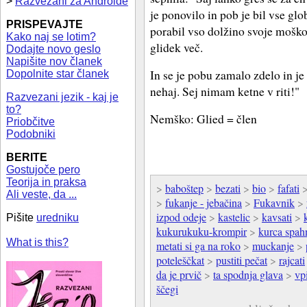
>
Razvezani za Androide
je ponovilo in pob je bil vse glo
PRISPEVAJTE
porabil vso dolžino svoje moškos
Kako naj se lotim?
glidek več.
Dodajte novo geslo
Napišite nov članek
In se je pobu zamalo zdelo in j
Dopolnite star članek
nehaj. Sej nimam ketne v riti!"
Razvezani jezik - kaj je
to?
Nemško: Glied = člen
Priobčitve
Podobniki
BERITE
Gostujoče pero
Teorija in praksa
>
baboštep
>
bezati
>
bio
>
fafati
Ali veste, da ...
>
fukanje - jebačina
>
Fukavnik
>
izpod odeje
>
kastelic
>
kavsati
>
Pišite
uredniku
kukurukuku-krompir
>
kurca spah
What is this?
metati si ga na roko
>
muckanje
>
poteleščkat
>
pustiti pečat
>
rajcati
da je prvič
>
ta spodnja glava
>
vp
ščegi