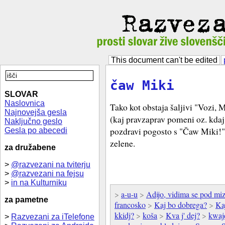
This document can't be edited
čaw Miki
SLOVAR
Naslovnica
Tako kot obstaja šaljivi "Vozi, 
Najnovejša gesla
(kaj pravzaprav pomeni oz. kdaj 
Naključno geslo
pozdravi pogosto s "Čaw Miki!" 
Gesla po abecedi
zelene.
za družabene
>
@razvezani na tviterju
>
@razvezani na fejsu
>
in na Kulturniku
>
a-u-u
>
Adijo, vidima se pod mi
za pametne
francosko
>
Kaj bo dobrega?
>
Ka
kkidj?
>
koša
>
Kva j' dej?
>
kwaj
>
Razvezani za iTelefone