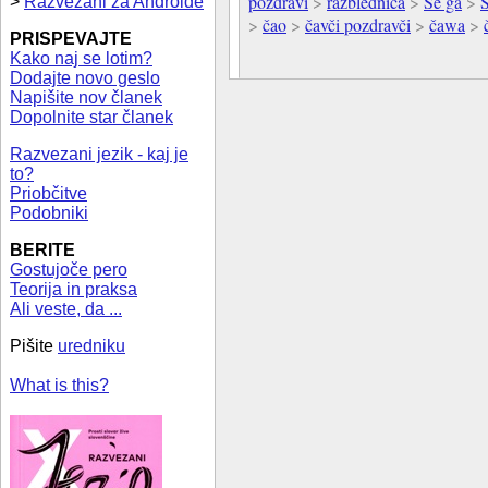
pozdravi
>
razblednica
>
Se ga
>
>
Razvezani za Androide
>
čao
>
čavči pozdravči
>
čawa
>
PRISPEVAJTE
Kako naj se lotim?
Dodajte novo geslo
Napišite nov članek
Dopolnite star članek
Razvezani jezik - kaj je
to?
Priobčitve
Podobniki
BERITE
Gostujoče pero
Teorija in praksa
Ali veste, da ...
Pišite
uredniku
What is this?