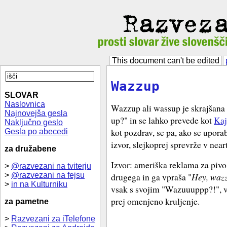
This document can't be edited
Wazzup
SLOVAR
Naslovnica
Wazzup ali wassup je skrajšana
Najnovejša gesla
up?" in se lahko prevede kot
Kaj
Naključno geslo
kot pozdrav, se pa, ako se upora
Gesla po abecedi
izvor, slejkoprej sprevrže v near
za družabene
Izvor: ameriška reklama za pivo,
>
@razvezani na tviterju
>
@razvezani na fejsu
drugega in ga vpraša "
Hey, waz
>
in na Kulturniku
vsak s svojim "Wazuuuppp?!", vkl
prej omenjeno kruljenje.
za pametne
>
Razvezani za iTelefone