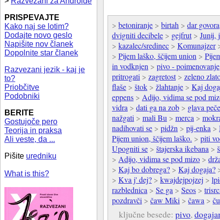
>
Razvezani za Androide
PRISPEVAJTE
>
betoniranje
>
birtah
>
dar govora
Kako naj se lotim?
dvigniti decibele
>
gejfrut
>
Junij, 
Dodajte novo geslo
Napišite nov članek
>
kazalec/sredinec
>
Komunajzer
Dopolnite star članek
>
Pijem laško, ščijem union
>
Pije
in vodknjen
>
pivo - poimenovanje
Razvezani jezik - kaj je
pritrogati
>
zagretost
>
zeleno zlat
to?
flaše
>
štok
>
žlahtanje
>
Kaj doga
Priobčitve
Podobniki
eppens
>
Adijo, vidima se pod mi
vidra
>
dati ga na zob
>
glava peč
BERITE
nažgati
>
mali Bu
>
merca
>
mokra
Gostujoče pero
nadihovati se
>
pidžn
>
pij-enka
>
Teorija in praksa
Pijem union, ščijem laško.
>
piti v
Ali veste, da ...
Upogniti se
>
štajerska ikebana
>
Pišite
uredniku
>
Adijo, vidima se pod mizo
>
drža
>
Kaj bo dobrega?
>
Kaj dogaja?
What is this?
>
Kva j' dej?
>
kwajdejpojzej
>
lp
razblednica
>
Se ga
>
Seos
>
trisr
pozdravči
>
čaw Miki
>
čawa
>
ču
ključne besede:
pivo
,
dogaja