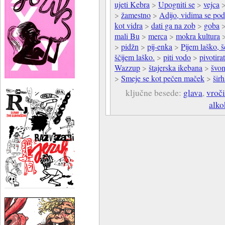
ujeti Kebra
>
Upogniti se
>
vejca
>
žamestno
>
Adijo, vidima se po
kot vidra
>
dati ga na zob
>
goba
mali Bu
>
merca
>
mokra kultura
>
pidžn
>
pij-enka
>
Pijem laško, 
ščijem laško.
>
piti vodo
>
pivotirat
Wazzup
>
štajerska ikebana
>
švon
>
Smeje se kot pečen maček
>
širh
ključne besede:
glava
,
vroč
alko