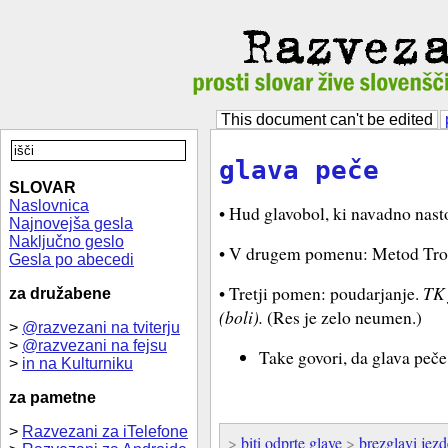
This document can't be edited
glava peče
SLOVAR
Naslovnica
• Hud glavobol, ki navadno nast
Najnovejša gesla
Naključno geslo
• V drugem pomenu: Metod Tr
Gesla po abecedi
• Tretji pomen: poudarjanje.
TK 
za družabene
(boli).
(Res je zelo neumen.)
>
@razvezani na tviterju
>
@razvezani na fejsu
Take govori, da glava peče
>
in na Kulturniku
za pametne
>
Razvezani za iTelefone
>
biti odprte glave
>
brezglavi jez