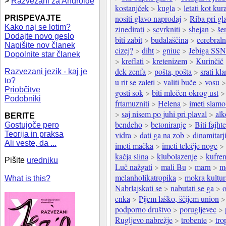
>
Razvezani za Androide
kostanjček
>
kugla
>
letati kot kur
nositi glavo naprodaj
>
Riba pri gl
PRISPEVAJTE
Kako naj se lotim?
zinedirati
>
scvrkniti
>
shejan
>
še
Dodajte novo geslo
biti zabit
>
budalaščina
>
cerebraln
Napišite nov članek
cizej?
>
diht
>
gniuc
>
Jebiga SS
Dopolnite star članek
>
kreflati
>
kretenizem
>
Kurinčič
dek zenfa
>
pošta, pošta
>
srati kl
Razvezani jezik - kaj je
to?
u rit se zaleti
>
valiti buče
>
vosu
Priobčitve
gosti sok
>
biti mlečen okrog ust
Podobniki
frtamuzniti
>
Helena
>
imeti slamo
>
saj nisem po juhi pri plaval
>
alk
BERITE
bendeho
>
betoniranje
>
Biti fajht
Gostujoče pero
Teorija in praksa
vidra
>
dati ga na zob
>
dinamitarj
Ali veste, da ...
imeti mačka
>
imeti telečje noge
>
kačja slina
>
klubolazenje
>
kufren
Pišite
uredniku
Luč nažgati
>
mali Bu
>
marn
>
m
melanholikatropika
>
mokra kultur
What is this?
Nabrlajskati se
>
nabutati se ga
>
o
enka
>
Pijem laško, ščijem union
podporno društvo
>
porugljevec
>
Rugljevo nabrežje
>
trobente
>
tro