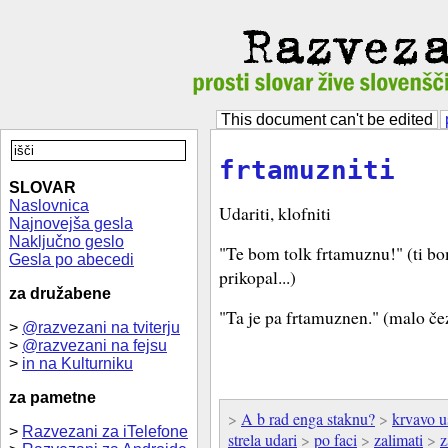
This document can't be edited
frtamuzniti
SLOVAR
Naslovnica
Udariti, klofniti
Najnovejša gesla
Naključno geslo
"Te bom tolk frtamuznu!" (ti bom
Gesla po abecedi
prikopal...)
za družabene
"Ta je pa frtamuznen." (malo čez
>
@razvezani na tviterju
>
@razvezani na fejsu
>
in na Kulturniku
za pametne
>
A b rad enga staknu?
>
krvavo u
>
Razvezani za iTelefone
strela udari
>
po faci
>
zalimati
>
z