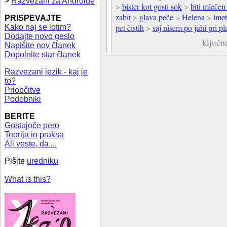
>
Razvezani za Androide
>
bister kot gosti sok
>
biti mlečen
zabit
>
glava peče
>
Helena
>
imet
PRISPEVAJTE
pet čistih
>
saj nisem po juhi pri pl
Kako naj se lotim?
Dodajte novo geslo
ključn
Napišite nov članek
Dopolnite star članek
Razvezani jezik - kaj je
to?
Priobčitve
Podobniki
BERITE
Gostujoče pero
Teorija in praksa
Ali veste, da ...
Pišite
uredniku
What is this?