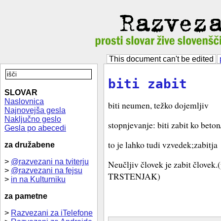
This document can't be edited
biti zabit
SLOVAR
Naslovnica
biti neumen, težko dojemljiv
Najnovejša gesla
Naključno geslo
stopnjevanje: biti zabit ko beton
Gesla po abecedi
to je lahko tudi vzvedek;zabitja
za družabene
>
@razvezani na tviterju
Neučljiv človek je zabit človek.
>
@razvezani na fejsu
TRSTENJAK)
>
in na Kulturniku
za pametne
>
Razvezani za iTelefone