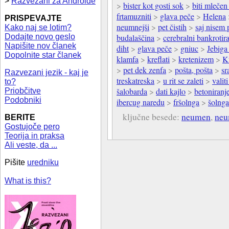
>
Razvezani za Androide
>
bister kot gosti sok
>
biti mlečen
frtamuzniti
>
glava peče
>
Helena
PRISPEVAJTE
neumnejši
>
pet čistih
>
saj nisem 
Kako naj se lotim?
Dodajte novo geslo
budalaščina
>
cerebralni bankrotir
Napišite nov članek
diht
>
glava peče
>
gniuc
>
Jebig
Dopolnite star članek
klamfa
>
kreflati
>
kretenizem
>
K
>
pet dek zenfa
>
pošta, pošta
>
sr
Razvezani jezik - kaj je
treskatreska
>
u rit se zaleti
>
valit
to?
šalobarda
>
dati kajlo
>
betoniranj
Priobčitve
Podobniki
ibercug naredu
>
fršolnga
>
šolnga
ključne besede:
neumen
,
neu
BERITE
Gostujoče pero
Teorija in praksa
Ali veste, da ...
Pišite
uredniku
What is this?