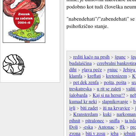
podobno kot tudi človeška neum
"nabendehati"/"zabendehati" se
psihofizično stanje.
>
rediti kačo na prsih
>
španc
>
šp
budalaščina
>
cerebralni bankrotir
diht
>
glava peče
>
gniuc
>
Jebig
klamfa
>
kreflati
>
kretenizem
>
K
>
pet dek zenfa
>
pošta, pošta
>
sr
treskatreska
>
u rit se zaleti
>
valit
šalobarda
>
Kaj si na hersu!?
>
ne
kumad kr neki
>
slapnikovanje
>
b
igli
>
biti zadet
>
iti na krvavice
>
>
Kransterdam
>
kuki
>
narkomans
pihnit
>
pitralonec
>
snifla
>
ta tr
Đoli
>
-eska
>
Antonac
>
ffk
>
pr
zvona
>
biti v zosu
>
jeba
>
jebniti