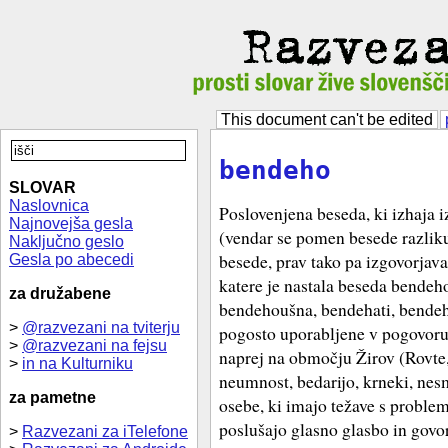
This document can't be edited
bendeho
SLOVAR
Naslovnica
Poslovenjena beseda, ki izhaja 
Najnovejša gesla
(vendar se pomen besede razli
Naključno geslo
besede, prav tako pa izgovorjava
Gesla po abecedi
katere je nastala beseda bendeh
za družabene
bendehoušna, bendehati, bendeho
>
@razvezani na tviterju
pogosto uporabljene v pogovoru
>
@razvezani na fejsu
naprej na območju Žirov (Rovte,
>
in na Kulturniku
neumnost, bedarijo, krneki, nesm
za pametne
osebe, ki imajo težave s problem
poslušajo glasno glasbo in govor
>
Razvezani za iTelefone