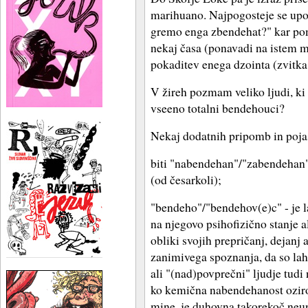
marihuano. Najpogosteje se upor
gremo enga zbendehat?" kar pome
nekaj časa (ponavadi na istem m
pokaditev enega dzointa (zvitka
V žireh pozmam veliko ljudi, ki
vseeno totalni bendehouci?
Nekaj dodatnih pripomb in poja
biti "nabendehan"/"zabendehan
(od česarkoli);
"bendeho"/"bendehov(e)c" - je 
na njegovo psihofizično stanje ali
obliki svojih prepričanj, dejanj 
zanimivega spoznanja, da so lahk
ali "(nad)povprečni" ljudje tud
ko kemična nabendehanost ozi
mine, je duhovna takorekoč neun