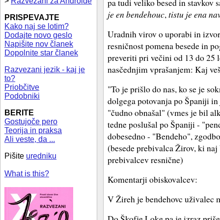
>
Razvezani za Androide
pa tudi veliko besed in stavkov 
je en bendehouc
,
tistu je ena 
PRISPEVAJTE
Kako naj se lotim?
Uradnih virov o uporabi in izvor
Dodajte novo geslo
Napišite nov članek
resničnost pomena besede in po
Dopolnite star članek
preveriti pri večini od 13 do 25 
nasčednjim vprašanjem: Kaj ve
Razvezani jezik - kaj je
to?
Priobčitve
"To je prišlo do nas, ko se je sok
Podobniki
dolgega potovanja po Španiji in 
"čudno obnašal" (vmes je bil alko
BERITE
Gostujoče pero
tedne poslušal po Španiji - "pen
Teorija in praksa
dobesedno - "Bendeho", zgodbo 
Ali veste, da ...
(besede prebivalca Žirov, ki naj 
Pišite
uredniku
prebivalcev resnične)
What is this?
Komentarji obiskovalcev:
V Žireh je bendehovc uživalec 
Do Škofje Loke pa je izraz priše