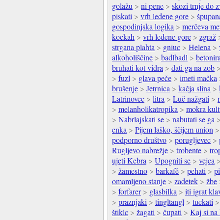
golažu
>
ni pene
>
skozi trnje do 
piskati
>
vrh ledene gore
>
špupan
gospodinjska logika
>
merčeva me
kockah
>
vrh ledene gore
>
zgraž
strgana plahta
>
gniuc
>
Helena
>
alkoholiščine
>
badlbadl
>
betonir
bruhati kot vidra
>
dati ga na zob
>
fuzl
>
glava peče
>
imeti mačka
brušenje
>
Jetrnica
>
kačja slina
>
Latrinovec
>
litra
>
Luč nažgati
>
>
melanholikatropika
>
mokra kult
>
Nabrlajskati se
>
nabutati se ga
enka
>
Pijem laško, ščijem union
podporno društvo
>
porugljevec
>
Rugljevo nabrežje
>
trobente
>
tro
ujeti Kebra
>
Upogniti se
>
vejca
>
žamestno
>
barkafê
>
pehati
>
pi
omamljeno stanje
>
zadetek
>
žbe
>
forfarer
>
glasbilka
>
iti igrat kla
>
praznjaki
>
tingltangl
>
tuckati
štiklc
>
žagati
>
čupati
>
Kaj si na