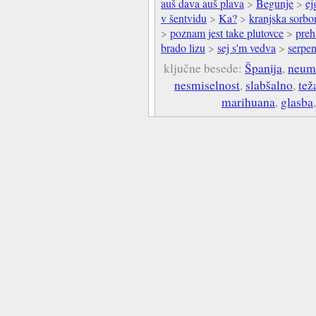
auš dava auš plava
>
Begunje
>
ej
v šentvidu
>
Ka?
>
kranjska sorbo
>
poznam jest take plutovce
>
preh
brado lizu
>
sej s'm vedva
>
serpen
ključne besede:
Španija
,
neum
nesmiselnost
,
slabšalno
,
tež
marihuana
,
glasba