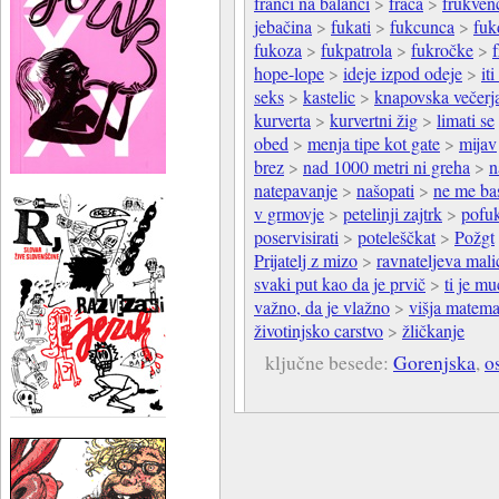
franci na balanci
>
frača
>
frukven
jebačina
>
fukati
>
fukcunca
>
fuk
fukoza
>
fukpatrola
>
fukročke
>
f
hope-lope
>
ideje izpod odeje
>
it
seks
>
kastelic
>
knapovska večerj
kurverta
>
kurvertni žig
>
limati se
obed
>
menja tipe kot gate
>
mijav
brez
>
nad 1000 metri ni greha
>
n
natepavanje
>
našopati
>
ne me ba
v grmovje
>
petelinji zajtrk
>
pofuk
poservisirati
>
poteleščkat
>
Požgt
Prijatelj z mizo
>
ravnateljeva mali
svaki put kao da je prvič
>
ti je m
važno, da je vlažno
>
višja matema
životinjsko carstvo
>
žličkanje
ključne besede:
Gorenjska
,
o