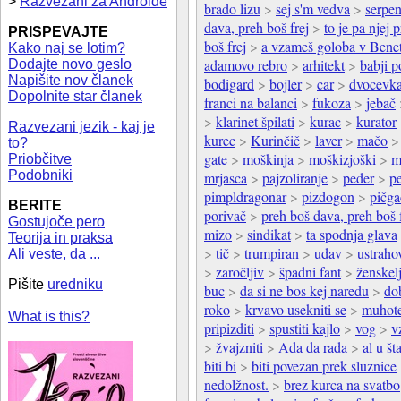
>
Razvezani za Androide
brado lizu
>
sej s'm vedva
>
serpen
dava, preh boš frej
>
to je pa njej 
PRISPEVAJTE
boš frej
>
a vzameš goloba v Bene
Kako naj se lotim?
adamovo rebro
>
arhitekt
>
babji 
Dodajte novo geslo
Napišite nov članek
bodigard
>
bojler
>
car
>
dvocevk
Dopolnite star članek
franci na balanci
>
fukoza
>
jebač
>
klarinet špilati
>
kurac
>
kurator
Razvezani jezik - kaj je
kurec
>
Kurinčič
>
laver
>
mačo
to?
gate
>
moškinja
>
moškizjoški
>
m
Priobčitve
Podobniki
mrjasca
>
pajzoliranje
>
peder
>
p
pimpldragonar
>
pizdogon
>
pičga
BERITE
porivač
>
preh boš dava, preh boš 
Gostujoče pero
mizo
>
sindikat
>
ta spodnja glava
Teorija in praksa
>
tič
>
trumpiran
>
udav
>
ustraho
Ali veste, da ...
>
zaročljiv
>
špadni fant
>
ženskel
Pišite
uredniku
buc
>
da si ne bos kej naredu
>
dob
roko
>
krvavo usekniti se
>
muhot
What is this?
pripizditi
>
spustiti kajlo
>
vog
>
v
>
žvajzniti
>
Ada da rada
>
al u št
biti bi
>
biti povezan prek sluznice
nedolžnost.
>
brez kurca na svatbo