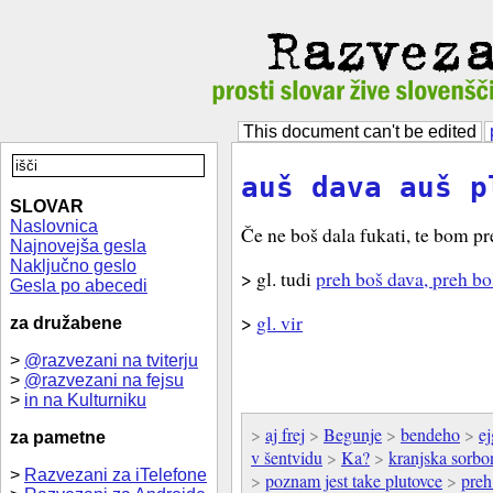
This document can't be edited
auš dava auš p
SLOVAR
Naslovnica
Če ne boš dala fukati, te bom pr
Najnovejša gesla
Naključno geslo
> gl. tudi
preh boš dava, preh boš
Gesla po abecedi
>
gl. vir
za družabene
>
@razvezani na tviterju
>
@razvezani na fejsu
>
in na Kulturniku
>
aj frej
>
Begunje
>
bendeho
>
ej
za pametne
v šentvidu
>
Ka?
>
kranjska sorbo
>
Razvezani za iTelefone
>
poznam jest take plutovce
>
preh