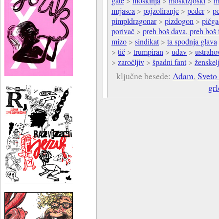
gate
>
moškinja
>
moškizjoški
>
m
mrjasca
>
pajzoliranje
>
peder
>
p
pimpldragonar
>
pizdogon
>
pičga
porivač
>
preh boš dava, preh boš 
mizo
>
sindikat
>
ta spodnja glava
>
tič
>
trumpiran
>
udav
>
ustraho
>
zaročljiv
>
špadni fant
>
ženskel
ključne besede:
Adam
,
Sveto
grl