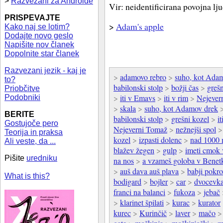
>
Razvezani za Androide
Vir: neidentificirana povojna lj
PRISPEVAJTE
>
Adam's apple
Kako naj se lotim?
Dodajte novo geslo
Napišite nov članek
Dopolnite star članek
Razvezani jezik - kaj je
>
adamovo rebro
>
suho, kot Ada
to?
babilonski stolp
>
božji čas
>
grešn
Priobčitve
>
iti v Emavs
>
iti v rim
>
Nejever
Podobniki
>
skala
>
suho, kot Adamov drek
BERITE
babilonski stolp
>
grešni kozel
>
i
Gostujoče pero
Nejeverni Tomaž
>
nežnejši spol
Teorija in praksa
kozel
>
izpasti dolenc
>
nad 1000 m
Ali veste, da ...
blažev žegen
>
gulp
>
imeti cmok 
Pišite
uredniku
na nos
>
a vzameš goloba v Benet
>
auš dava auš plava
>
babji pokr
What is this?
bodigard
>
bojler
>
car
>
dvocevk
franci na balanci
>
fukoza
>
jebač
>
klarinet špilati
>
kurac
>
kurator
kurec
>
Kurinčič
>
laver
>
mačo