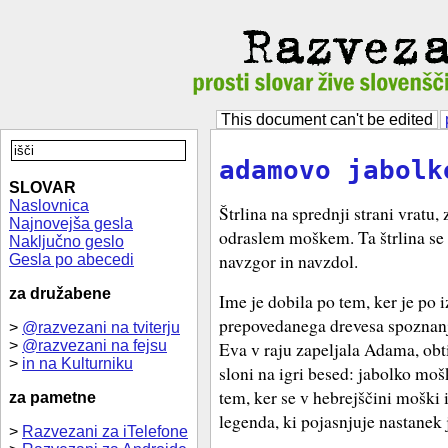
This document can't be edited
adamovo jabolk
SLOVAR
Naslovnica
Štrlina na sprednji strani vratu, 
Najnovejša gesla
odraslem moškem. Ta štrlina se 
Naključno geslo
navzgor in navzdol.
Gesla po abecedi
za družabene
Ime je dobila po tem, ker je po 
prepovedanega drevesa spoznanja
>
@razvezani na tviterju
>
@razvezani na fejsu
Eva v raju zapeljala Adama, obt
>
in na Kulturniku
sloni na igri besed: jabolko moš
tem, ker se v hebrejščini moški
za pametne
legenda, ki pojasnjuje nastanek 
>
Razvezani za iTelefone