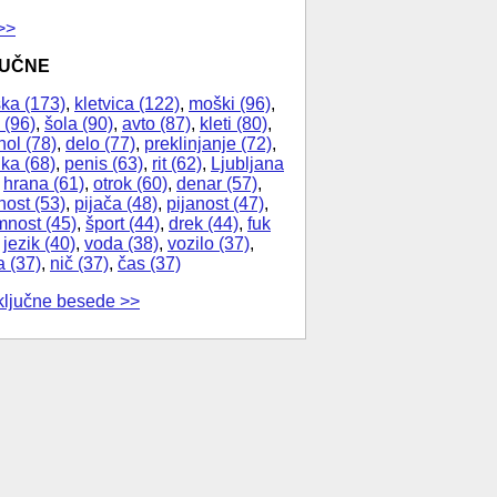
>>
JUČNE
ka (173)
,
kletvica (122)
,
moški (96)
,
 (96)
,
šola (90)
,
avto (87)
,
kleti (80)
,
hol (78)
,
delo (77)
,
preklinjanje (72)
,
ika (68)
,
penis (63)
,
rit (62)
,
Ljubljana
,
hrana (61)
,
otrok (60)
,
denar (57)
,
nost (53)
,
pijača (48)
,
pijanost (47)
,
nost (45)
,
šport (44)
,
drek (44)
,
fuk
,
jezik (40)
,
voda (38)
,
vozilo (37)
,
a (37)
,
nič (37)
,
čas (37)
ključne besede >>