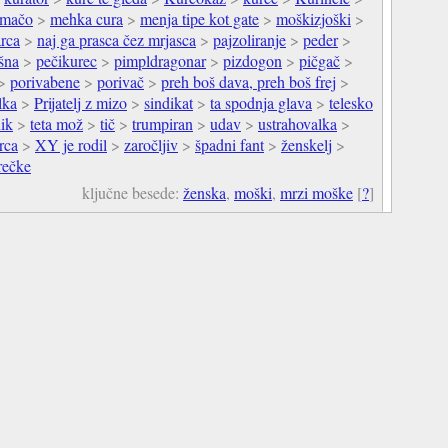
mačo
>
mehka cura
>
menja tipe kot gate
>
moškizjoški
>
rca
>
naj ga prasca čez mrjasca
>
pajzoliranje
>
peder
>
šna
>
pečikurec
>
pimpldragonar
>
pizdogon
>
pičgač
>
>
porivabene
>
porivač
>
preh boš dava, preh boš frej
>
lka
>
Prijatelj z mizo
>
sindikat
>
ta spodnja glava
>
telesko
nik
>
teta mož
>
tič
>
trumpiran
>
udav
>
ustrahovalka
>
rca
>
XY je rodil
>
zaročljiv
>
špadni fant
>
ženskelj
>
rečke
ključne besede:
ženska
,
moški
,
mrzi moške
[
?
]