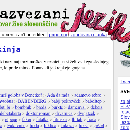
cument can't be edited
pripomni
zgodovina članka
kinja
ki nazunaj mrzi moške, v resnici pa si želi vsakega slednjega
a
, ki pride mimo. Ponavadi je krepkeje grajena.
Twee
SVE
meš goloba v Benetke?
>
Ada da rada
>
adamovo rebro
>
avtobus
>
BABENBERG
>
babji pokrovček
>
baboštep
>
zaje
biti bi
>
bombnik
>
breda
>
burkle
>
damenval
>
debela
FDV
rotac
debelaberta
>
doktor roman
>
drvarnica
>
dvigalček
>
Slov
a
>
elpepe
>
faker
>
fatalka
>
filmska
>
flirtah
>
frača
>
lezb
ka
>
Fukavnik
>
fukla
>
fuklica
>
fukoza
>
fuksa
>
geštel
>
zbro