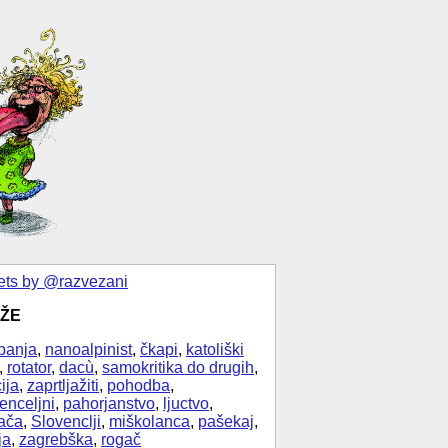
ts by @razvezani
ŽE
banja
,
nanoalpinist
,
čkapi
,
katoliški
,
rotator
,
dacù
,
samokritika do drugih
,
ija
,
zaprtljažiti
,
pohodba
,
enceljni
,
pahorjanstvo
,
ljuctvo
,
ača
,
Slovenclji
,
miškolanca
,
pašekaj
,
ja
,
zagrebška
,
rogač