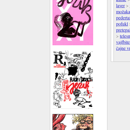
laver
>
možaka
pederta
pofukl
pretepa
>
teles
vajfbite
čajne v