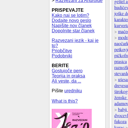
>
Razvezani za Androide
geštel 
hudiče
PRISPEVAJTE
joške 
Kako naj se lotim?
karakte
Dodajte novo geslo
kurvert
Napišite nov članek
Dopolnite star članek
>
mače
>
modr
Razvezani jezik - kaj je
naočar
to?
petkovj
Priobčitve
pičkofr
Podobniki
prasica
BERITE
raznož
Gostujoče pero
stevard
Teorija in praksa
>
ušesa
Ali veste, da ...
drevesu
Pišite
uredniku
široko
ženske 
What is this?
adamov
>
babji
dvocev
fukoza
kurac