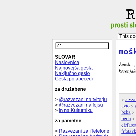
This do
moš
SLOVAR
Naslovnica
Ženska , 
Najnovejša gesla
korenjak
Naključno geslo
Gesla po abecedi
za družabene
>
a vza
>
@razvezani na tviterju
>
@razvezani na fejsu
avto
>
>
in na Kulturniku
beka
>
berta
>
za pametne
efefarc
frfotav
>
Razvezani za iTelefone