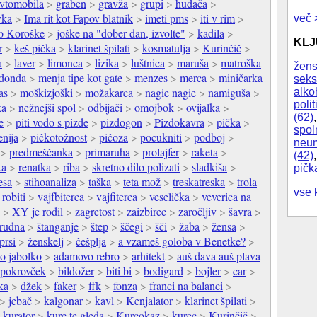
avtomobila
>
graben
>
gravža
>
grupi
>
hudača
>
vka
>
Ima rit kot Fapov blatnik
>
imeti pms
>
iti v rim
>
več 
do Koroške
>
joške na "dober dan, izvolte"
>
kadila
>
KL
r
>
keš pička
>
klarinet špilati
>
kosmatulja
>
Kurinčič
>
a
>
laver
>
limonca
>
lizika
>
luštnica
>
maruša
>
matroška
žens
donda
>
menja tipe kot gate
>
menzes
>
merca
>
miničarka
seks
as
>
moškizjoški
>
možakarca
>
nagie nagie
>
namiguša
>
alko
polit
ka
>
nežnejši spol
>
odbijači
>
omojbok
>
ovijalka
>
(62)
e
>
piti vodo s pizde
>
pizdogon
>
Pizdokavra
>
pička
>
spol
enija
>
pičkotožnost
>
pičoza
>
pocukniti
>
podboj
>
neum
>
predmeščanka
>
primaruha
>
prolajfer
>
raketa
>
(42)
ka
>
renatka
>
riba
>
skretno dilo polizati
>
sladkiša
>
pičk
esa
>
stihoanaliza
>
taška
>
teta mož
>
treskatreska
>
trola
vse 
 robiti
>
vajfbiterca
>
vajfiterca
>
veselička
>
veverica na
>
XY je rodil
>
zagretost
>
zaizbirec
>
zaročljiv
>
šavra
>
grudna
>
štanganje
>
štep
>
ščegi
>
šči
>
žaba
>
žensa
>
prsi
>
ženskelj
>
češplja
>
a vzameš goloba v Benetke?
>
o jabolko
>
adamovo rebro
>
arhitekt
>
auš dava auš plava
 pokrovček
>
bildožer
>
biti bi
>
bodigard
>
bojler
>
car
>
ka
>
džek
>
faker
>
ffk
>
fonza
>
franci na balanci
>
>
jebač
>
kalgonar
>
kavl
>
Kenjalator
>
klarinet špilati
>
>
kurator
>
kurc te gleda
>
Kurcokaz
>
kurec
>
Kurinčič
>