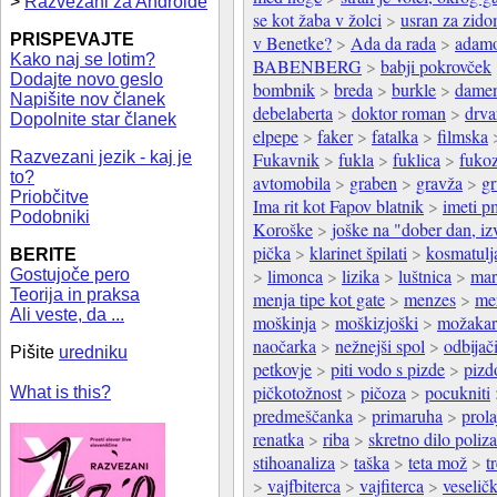
>
Razvezani za Androide
se kot žaba v žolci
>
usran za zid
PRISPEVAJTE
v Benetke?
>
Ada da rada
>
adamo
Kako naj se lotim?
BABENBERG
>
babji pokrovček
Dodajte novo geslo
bombnik
>
breda
>
burkle
>
dame
Napišite nov članek
debelaberta
>
doktor roman
>
drva
Dopolnite star članek
elpepe
>
faker
>
fatalka
>
filmska
Razvezani jezik - kaj je
Fukavnik
>
fukla
>
fuklica
>
fuko
to?
avtomobila
>
graben
>
gravža
>
gr
Priobčitve
Ima rit kot Fapov blatnik
>
imeti p
Podobniki
Koroške
>
joške na "dober dan, iz
pička
>
klarinet špilati
>
kosmatulj
BERITE
>
limonca
>
lizika
>
luštnica
>
mar
Gostujoče pero
Teorija in praksa
menja tipe kot gate
>
menzes
>
me
Ali veste, da ...
moškinja
>
moškizjoški
>
možakar
naočarka
>
nežnejši spol
>
odbijač
Pišite
uredniku
petkovje
>
piti vodo s pizde
>
pizd
pičkotožnost
>
pičoza
>
pocukniti
What is this?
predmeščanka
>
primaruha
>
prola
renatka
>
riba
>
skretno dilo poliza
stihoanaliza
>
taška
>
teta mož
>
t
>
vajfbiterca
>
vajfiterca
>
veselič