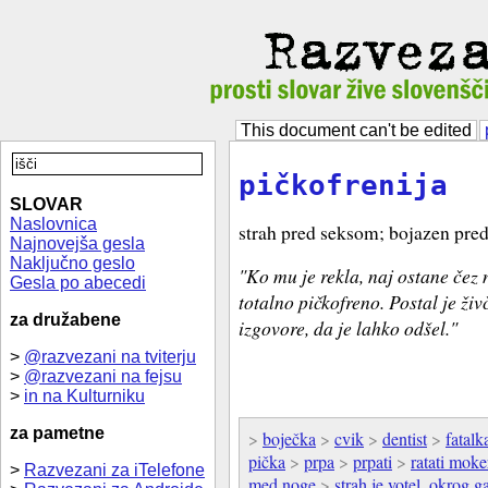
This document can't be edited
pičkofrenija
SLOVAR
Naslovnica
strah pred seksom; bojazen pre
Najnovejša gesla
Naključno geslo
"Ko mu je rekla, naj ostane čez n
Gesla po abecedi
totalno pičkofreno. Postal je živ
za družabene
izgovore, da je lahko odšel."
>
@razvezani na tviterju
>
@razvezani na fejsu
>
in na Kulturniku
za pametne
>
boječka
>
cvik
>
dentist
>
fatalk
pička
>
prpa
>
prpati
>
ratati moke
>
Razvezani za iTelefone
med noge
>
strah je votel, okrog g