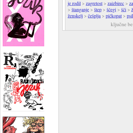
je rodil
>
zagretost
>
zaizbirec
>
za
>
štanganje
>
štep
>
ščegi
>
šči
>
ženskelj
>
češplja
>
pičkopat
>
psi
ključne b