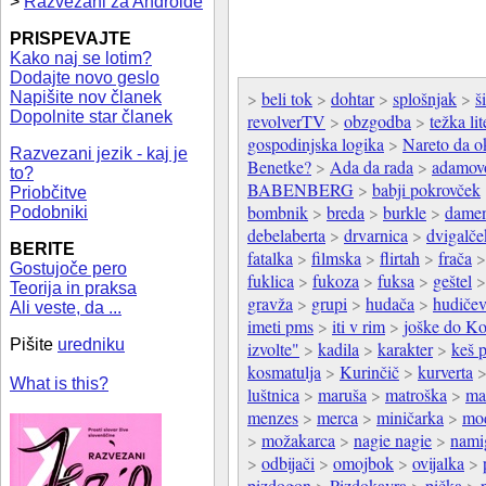
>
Razvezani za Androide
PRISPEVAJTE
Kako naj se lotim?
Dodajte novo geslo
>
beli tok
>
dohtar
>
splošnjak
>
š
Napišite nov članek
Dopolnite star članek
revolverTV
>
obzgodba
>
težka lit
gospodinjska logika
>
Nareto da o
Razvezani jezik - kaj je
Benetke?
>
Ada da rada
>
adamov
to?
BABENBERG
>
babji pokrovček
Priobčitve
bombnik
>
breda
>
burkle
>
dame
Podobniki
debelaberta
>
drvarnica
>
dvigalče
BERITE
fatalka
>
filmska
>
flirtah
>
frača
Gostujoče pero
fuklica
>
fukoza
>
fuksa
>
geštel
Teorija in praksa
gravža
>
grupi
>
hudača
>
hudiče
Ali veste, da ...
imeti pms
>
iti v rim
>
joške do K
Pišite
uredniku
izvolte"
>
kadila
>
karakter
>
keš 
kosmatulja
>
Kurinčič
>
kurverta
What is this?
luštnica
>
maruša
>
matroška
>
ma
menzes
>
merca
>
miničarka
>
mo
>
možakarca
>
nagie nagie
>
nami
>
odbijači
>
omojbok
>
ovijalka
>
pizdogon
>
Pizdokavra
>
pička
>