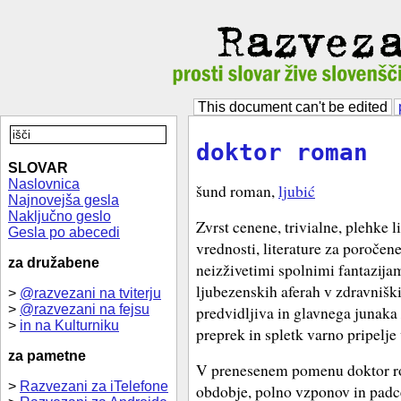
This document can't be edited
doktor roman
SLOVAR
Naslovnica
šund roman,
ljubić
Najnovejša gesla
Naključno geslo
Zvrst cenene, trivialne, plehke 
Gesla po abecedi
vrednosti, literature za poročene
za družabene
neizživetimi spolnimi fantazija
ljubezenskih aferah v zdravnišk
>
@razvezani na tviterju
>
@razvezani na fejsu
predvidljiva in glavnega junaka 
>
in na Kulturniku
preprek in spletk varno pripelje
za pametne
V prenesenem pomenu doktor ro
>
Razvezani za iTelefone
obdobje, polno vzponov in padcev