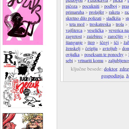
pičoza
>
pocukniti
>
podboj
>
pra
primaruha
>
prolajfer
>
raketa
>
ra
skretno dilo polizati
>
sladkiša
>
s
>
teta mož
>
treskatreska
>
trola
>
vajfiterca
>
veselička
>
veverica na
zagretost
>
zaizbirec
>
zaročljiv
>
štanganje
>
štep
>
ščegi
>
šči
>
ža
ženskelj
>
češplja
>
avtoljub
>
dom
ovijalka
>
poseksam te ponochy
>
sebi
>
vrtnariti komu
>
zaljubljeno
ključne besede:
doktor
,
zdra
gospodinja
,
ž