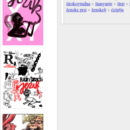
širokogrudna
>
štanganje
>
štep
>
ženske prsi
>
ženskelj
>
češplja