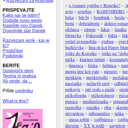
>
Razvezani za Androide
>
a vzameš goloba v Benetke?
>
A
PRISPEVAJTE
avto
>
avtobus
>
BABENBERG
Kako naj se lotim?
beka
>
biti bi
>
bombnik
>
breda
Dodajte novo geslo
berta
>
debelaberta
>
doktor roma
Napišite nov članek
efefarca
>
elpepe
>
faker
>
fatalka
Dopolnite star članek
frfotavka
>
Fukavnik
>
fukla
>
fuk
Razvezani jezik - kaj je
geštel avtomobila
>
graben
>
grav
to?
hudičevka
>
Ima rit kot Fapov blat
Priobčitve
joške do Koroške
>
joške na "dobe
Podobniki
pička
>
klarinet špilati
>
kosmatulj
>
limonca
>
lizika
>
luštnica
>
mar
BERITE
Gostujoče pero
menja tipe kot gate
>
menzes
>
me
Teorija in praksa
moškinja
>
moškizjoški
>
možakar
Ali veste, da ...
naočarka
>
nežnejši spol
>
odbijač
petkovje
>
piti vodo s pizde
>
pizd
Pišite
uredniku
pičkofrenija
>
pičkotožnost
>
pičo
prasica
>
predmeščanka
>
primaru
What is this?
raznožka
>
renatka
>
riba
>
skretno
stevardesa
>
stihoanaliza
>
taška
>
ušesa robiti
>
vajfbiterca
>
vajfit
drevesu
>
XY je rodil
>
zagretost