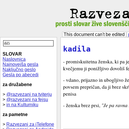
This document can't be edited
kadila
SLOVAR
Naslovnica
- promiskuitetna ženska, ki pa je
Najnovejša gesla
kvečjemu ji ponižljivo dovoliš fe
Naključno geslo
Gesla po abecedi
- vdano, prijazno in ubogljivo že
za družabene
povsem prepričan, da ji brez sk
penisa
>
@razvezani na tviterju
>
@razvezani na fejsu
- ženska brez prsi,
"Je pa ravna 
>
in na Kulturniku
za pametne
>
Razvezani za iTelefone