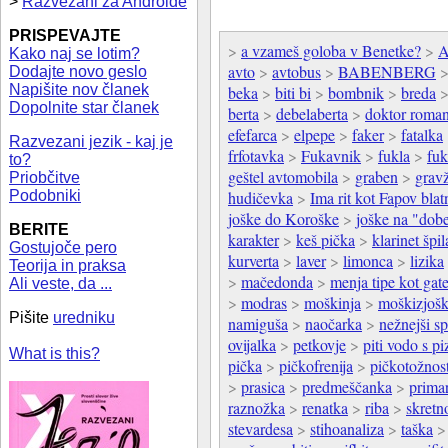
>
Razvezani za Androide
PRISPEVAJTE
>
a vzameš goloba v Benetke?
>
A
Kako naj se lotim?
avto
>
avtobus
>
BABENBERG
Dodajte novo geslo
Napišite nov članek
beka
>
biti bi
>
bombnik
>
breda
Dopolnite star članek
berta
>
debelaberta
>
doktor roma
efefarca
>
elpepe
>
faker
>
fatalka
Razvezani jezik - kaj je
frfotavka
>
Fukavnik
>
fukla
>
fuk
to?
geštel avtomobila
>
graben
>
grav
Priobčitve
Podobniki
hudičevka
>
Ima rit kot Fapov blat
joške do Koroške
>
joške na "dobe
BERITE
karakter
>
keš pička
>
klarinet špil
Gostujoče pero
kurverta
>
laver
>
limonca
>
lizika
Teorija in praksa
>
mačedonda
>
menja tipe kot gat
Ali veste, da ...
>
modras
>
moškinja
>
moškizjošk
Pišite
uredniku
namiguša
>
naočarka
>
nežnejši sp
ovijalka
>
petkovje
>
piti vodo s pi
What is this?
pička
>
pičkofrenija
>
pičkotožnos
>
prasica
>
predmeščanka
>
prima
raznožka
>
renatka
>
riba
>
skretno
stevardesa
>
stihoanaliza
>
taška