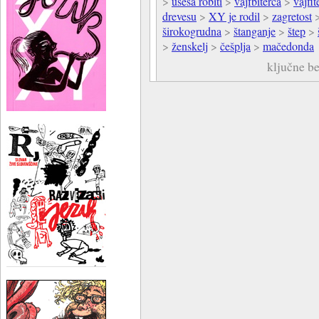
>
ušesa robiti
>
vajfbiterca
>
vajfit
drevesu
>
XY je rodil
>
zagretost
širokogrudna
>
štanganje
>
štep
>
>
ženskelj
>
češplja
>
mačedonda
ključne b