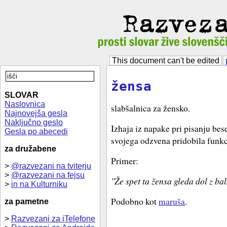
This document can't be edited
žensa
SLOVAR
Naslovnica
slabšalnica za žensko.
Najnovejša gesla
Naključno geslo
Izhaja iz napake pri pisanju bes
Gesla po abecedi
svojega odzvena pridobila funkci
za družabene
Primer:
>
@razvezani na tviterju
>
@razvezani na fejsu
"Že spet ta žensa gleda dol z ba
>
in na Kulturniku
Podobno kot
maruša
.
za pametne
>
Razvezani za iTelefone