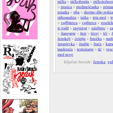
pička
>
pičkofrenija
>
pičkotožnos
>
prasica
>
predmeščanka
>
prima
renatka
>
riba
>
skretno dilo poliza
stihoanaliza
>
taška
>
teta mož
>
t
>
vajfbiterca
>
vajfiterca
>
veselič
je rodil
>
zagretost
>
zaizbirec
>
za
>
štanganje
>
štep
>
ščegi
>
šči
>
ženskelj
>
češplja
>
fmočka
>
muf
špranjevka
>
žnable
>
frača
>
kam
tanderača
>
testisiranje
>
tič
>
vese
med noge
ključne besede:
ženska
,
vu