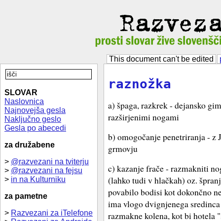
This document can't be edited
raznožka
SLOVAR
Naslovnica
a) špaga, razkrek - dejansko gi
Najnovejša gesla
razširjenimi nogami
Naključno geslo
Gesla po abecedi
b) omogočanje penetriranja - z
za družabene
grmovju
>
@razvezani na tviterju
c) kazanje frače - razmakniti no
>
@razvezani na fejsu
(lahko tudi v hlačkah) oz. špran
>
in na Kulturniku
povabilo bodisi kot dokončno ne
za pametne
ima vlogo dvignjenega sredinca 
>
Razvezani za iTelefone
razmakne kolena, kot bi hotela "s