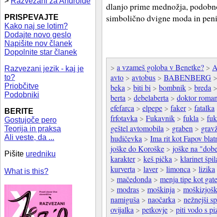
>
Razvezani za Androide
dlanjo prime mednožja, podobno
simbolično dvigne moda in pen
PRISPEVAJTE
Kako naj se lotim?
Dodajte novo geslo
Napišite nov članek
Dopolnite star članek
>
a vzameš goloba v Benetke?
>
A
Razvezani jezik - kaj je
avto
>
avtobus
>
BABENBERG
to?
Priobčitve
beka
>
biti bi
>
bombnik
>
breda
Podobniki
berta
>
debelaberta
>
doktor roma
efefarca
>
elpepe
>
faker
>
fatalka
BERITE
frfotavka
>
Fukavnik
>
fukla
>
fuk
Gostujoče pero
geštel avtomobila
>
graben
>
grav
Teorija in praksa
Ali veste, da ...
hudičevka
>
Ima rit kot Fapov blat
joške do Koroške
>
joške na "dobe
Pišite
uredniku
karakter
>
keš pička
>
klarinet špil
kurverta
>
laver
>
limonca
>
lizika
What is this?
>
mačedonda
>
menja tipe kot gat
>
modras
>
moškinja
>
moškizjošk
namiguša
>
naočarka
>
nežnejši sp
ovijalka
>
petkovje
>
piti vodo s pi