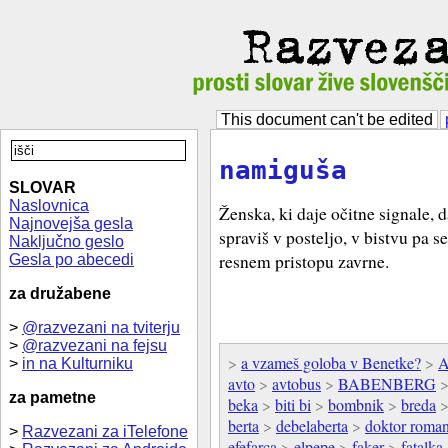
This document can't be edited
namiguša
SLOVAR
Naslovnica
Ženska, ki daje očitne signale, d
Najnovejša gesla
spraviš v posteljo, v bistvu pa s
Naključno geslo
resnem pristopu zavrne.
Gesla po abecedi
za družabene
>
@razvezani na tviterju
>
@razvezani na fejsu
>
a vzameš goloba v Benetke?
>
A
>
in na Kulturniku
avto
>
avtobus
>
BABENBERG
za pametne
beka
>
biti bi
>
bombnik
>
breda
berta
>
debelaberta
>
doktor roma
>
Razvezani za iTelefone
efefarca
>
elpepe
>
faker
>
fatalka