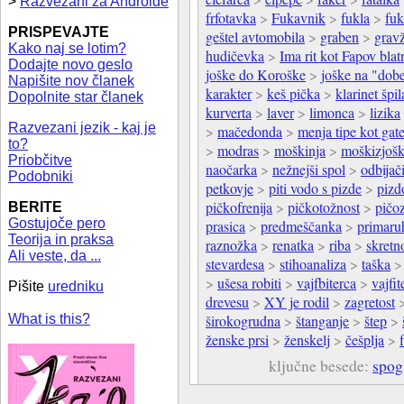
>
Razvezani za Androide
frfotavka
>
Fukavnik
>
fukla
>
fuk
PRISPEVAJTE
geštel avtomobila
>
graben
>
grav
Kako naj se lotim?
hudičevka
>
Ima rit kot Fapov blat
Dodajte novo geslo
joške do Koroške
>
joške na "dobe
Napišite nov članek
karakter
>
keš pička
>
klarinet špil
Dopolnite star članek
kurverta
>
laver
>
limonca
>
lizika
Razvezani jezik - kaj je
>
mačedonda
>
menja tipe kot gat
to?
>
modras
>
moškinja
>
moškizjošk
Priobčitve
naočarka
>
nežnejši spol
>
odbijač
Podobniki
petkovje
>
piti vodo s pizde
>
pizd
pičkofrenija
>
pičkotožnost
>
pičo
BERITE
Gostujoče pero
prasica
>
predmeščanka
>
primaru
Teorija in praksa
raznožka
>
renatka
>
riba
>
skretno
Ali veste, da ...
stevardesa
>
stihoanaliza
>
taška
>
ušesa robiti
>
vajfbiterca
>
vajfit
Pišite
uredniku
drevesu
>
XY je rodil
>
zagretost
What is this?
širokogrudna
>
štanganje
>
štep
>
ženske prsi
>
ženskelj
>
češplja
>
ključne besede:
spog