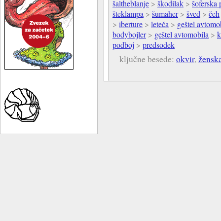
šaltheblanje
>
škodilak
>
šoferska 
šteklampa
>
šumaher
>
šved
>
čeh
>
iberture
>
leteča
>
geštel avtomo
bodybojler
>
geštel avtomobila
>
k
podboj
>
predsodek
ključne besede:
okvir
,
žensk