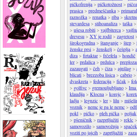
pičkofrenija
>
pičkotožnost
>
pičo
prasica
>
predmeščanka
>
primaru
raznožka
>
renatka
>
riba
>
skretno
stevardesa
>
stihoanaliza
>
taška
>
ušesa robiti
>
vajfbiterca
>
vajfit
drevesu
>
XY je rodil
>
zagretost
širokogrudna
>
štanganje
>
štep
>
ženske prsi
>
ženskelj
>
češplja
>
diza
>
firtaktar
>
frčefela
>
hondič
ler
>
prdalica
>
prdulca
>
preploza
zazaugati
>
čeh
>
čiza
>
ajnšlag
>
blicati
>
brezzoba lisica
>
cabrio
dvaskreta
>
federacija
>
fičak
>
fo
>
golfivc
>
gremouljubljano
>
Ima 
klaudija
>
Klocna
>
korejc
>
koret
ladja
>
legnzic
>
ler
>
lilu
>
mišeli
voznik
>
nemc je pa le nemc
>
odfi
pokl
>
pičko
>
pleh pička
>
poljak
>
pšeničnik
>
razprtljažiti
>
reklc
samovozilo
>
samovožnja
>
spaček
voziti po jajcih
>
zaprtljažiti
>
zaza