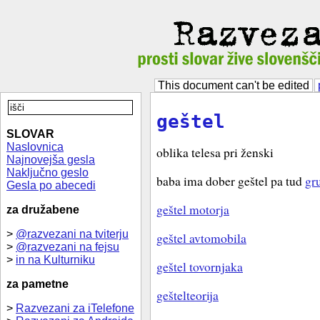
This document can't be edited
geštel
SLOVAR
Naslovnica
oblika telesa pri ženski
Najnovejša gesla
Naključno geslo
baba ima dober geštel pa tud
gr
Gesla po abecedi
geštel motorja
za družabene
>
@razvezani na tviterju
geštel avtomobila
>
@razvezani na fejsu
>
in na Kulturniku
geštel tovornjaka
za pametne
geštelteorija
>
Razvezani za iTelefone