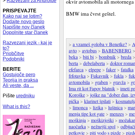
>
Razvezani za Androide
okvir avtomobila ali motornega
PRISPEVAJTE
BMW ima čvrst geštel.
Kako naj se lotim?
Dodajte novo geslo
Napišite nov članek
Dopolnite star članek
Razvezani jezik - kaj je
>
a vzameš goloba v Benetke?
>
A
to?
avto
>
avtobus
>
BABENBERG
Priobčitve
beka
>
biti bi
>
bombnik
>
breda
Podobniki
berta
>
debelaberta
>
doktor roma
efefarca
>
elpepe
>
faker
>
fatalka
BERITE
Gostujoče pero
frfotavka
>
Fukavnik
>
fukla
>
fuk
Teorija in praksa
avtomobila
>
graben
>
gravža
>
gr
Ali veste, da ...
Ima rit kot Fapov blatnik
>
imeti p
Koroške
>
joške na "dober dan, iz
Pišite
uredniku
pička
>
klarinet špilati
>
kosmatulj
What is this?
>
limonca
>
lizika
>
luštnica
>
mar
menja tipe kot gate
>
menzes
>
me
moškinja
>
moškizjoški
>
možakar
naočarka
>
nežnejši spol
>
odbijač
petkovje
>
piti vodo s pizde
>
pizd