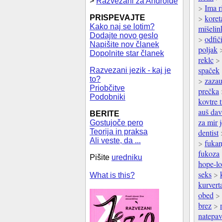
>
Razvezani za Androide
>
Ima r
>
koret
PRISPEVAJTE
Kako naj se lotim?
mišelin
Dodajte novo geslo
>
odfiči
Napišite nov članek
poljak
Dopolnite star članek
reklc
>
spaček
Razvezani jezik - kaj je
to?
>
zazau
Priobčitve
prečka
Podobniki
kovtre t
auš dav
BERITE
za mir 
Gostujoče pero
Teorija in praksa
dentist
Ali veste, da ...
>
fukan
fukoza
Pišite
uredniku
hope-l
seks
>
What is this?
kurvert
obed
>
brez
>
natepav