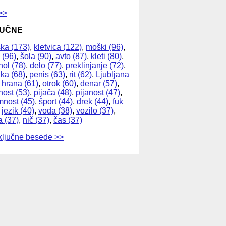
>>
JUČNE
ka (173)
,
kletvica (122)
,
moški (96)
,
 (96)
,
šola (90)
,
avto (87)
,
kleti (80)
,
hol (78)
,
delo (77)
,
preklinjanje (72)
,
ika (68)
,
penis (63)
,
rit (62)
,
Ljubljana
,
hrana (61)
,
otrok (60)
,
denar (57)
,
nost (53)
,
pijača (48)
,
pijanost (47)
,
nost (45)
,
šport (44)
,
drek (44)
,
fuk
,
jezik (40)
,
voda (38)
,
vozilo (37)
,
a (37)
,
nič (37)
,
čas (37)
ključne besede >>