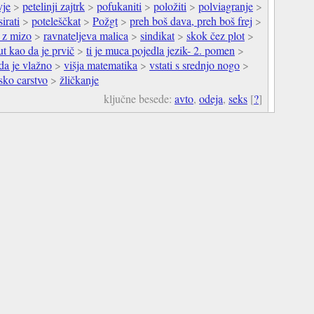
vje
>
petelinji zajtrk
>
pofukaniti
>
položiti
>
polviagranje
>
irati
>
poteleščkat
>
Požgt
>
preh boš dava, preh boš frej
>
j z mizo
>
ravnateljeva malica
>
sindikat
>
skok čez plot
>
ut kao da je prvič
>
ti je muca pojedla jezik- 2. pomen
>
da je vlažno
>
višja matematika
>
vstati s srednjo nogo
>
jsko carstvo
>
žličkanje
ključne besede:
avto
,
odeja
,
seks
[
?
]