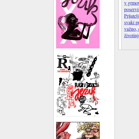
v grmo
poservis
Prijatel
svaki p
važno, 
životin