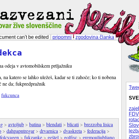
cument can't be edited
pripomni
zgodovina članka
dekca
čna odeja v avtomobilskem prtljažniku
, na katero se lahko uležeš, kadar se ti zahoče; ko ti nobena
č ne da; fukpredpražnik
Twee
i
fukcunca
SVE
zaje
FDV
rotac
ag
>
avtoljub
>
batina
>
blendati
>
blicati
>
brezzoba lisica
Slov
o
>
dahpapntregar
>
drvarnica
>
dvaskreta
>
federacija
>
lezb
zbro
folcvagen
>
fukzanke
>
geštel
>
golfivc
>
gremouljubljano