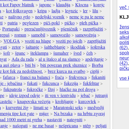
it kot Fapov blatnik
>
japonc
>
klaudija
>
Klocna
>
korejc
več 
a
>
kot folksvagen
>
kripa
>
ladja
>
legnzic
>
ler
>
lilu
>
ke
>
nalivno grlo
>
nedeljski voznik
>
nemc je pa le nemc
KL
ti
>
patria
>
peglezen
>
piči-pokl
>
pičko
>
pleh pička
>
žens
>
Portapaki
>
preračunljivoznik
>
pšeničnik
>
razprtljažiti
>
seks
repaš
>
romun
>
samobil
>
samovozilo
>
samovožnja
>
alko
>
VOLGA
>
voziti na hlape
>
voziti po jajcih
>
zaprtljažiti
polit
gati
>
zetor
>
šaltanje
>
šaltheblanje
>
škodilak
>
šoferska
(62)
>
šofr
>
španc
>
šteklampa
>
šumaher
>
šved
>
čeh
>
spol
neum
rgat
>
Ada da rada
>
al u štalco al na slamco
>
apdejtanje
>
(42)
a auš plava
>
biti bi
>
biti povezan prek sluznice
>
Borba
pičk
je kot fuk za nedolžnost.
>
brez kurca na svatbo
>
ciplji
>
>
fafarca
>
franci na balanci
>
frača
>
frukvenca
>
fukaniti
vse 
je - jebačina
>
fukati
>
fukcunca
>
fukezija
>
fukfehtar
>
>
fukpatrola
>
fukročke
>
fžnj
>
hlačke na pol droga
>
ope
>
ideje izpod odeje
>
iti ven v šentvidu
>
jebač
>
jutranji
kastelic
>
knapovska večerja
>
krohljanje
>
kurcovlek
>
a
>
kurvertni žig
>
limati se
>
Maratonski seks
>
medvedji
menja tipe kot gate
>
mijav
>
Na brzaka
>
na hrbtu zgoraj
nad 1000 metri ni greha
>
nastaviti
>
nategniti
>
anje
>
našopati
>
ne me basat
>
nešpricana
>
ntêp
>
peljati