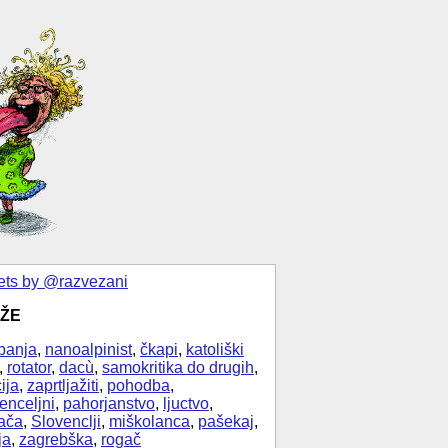
ts by @razvezani
ŽE
banja
,
nanoalpinist
,
čkapi
,
katoliški
,
rotator
,
dacù
,
samokritika do drugih
,
ija
,
zaprtljažiti
,
pohodba
,
enceljni
,
pahorjanstvo
,
ljuctvo
,
ača
,
Slovenclji
,
miškolanca
,
pašekaj
,
ja
,
zagrebška
,
rogač