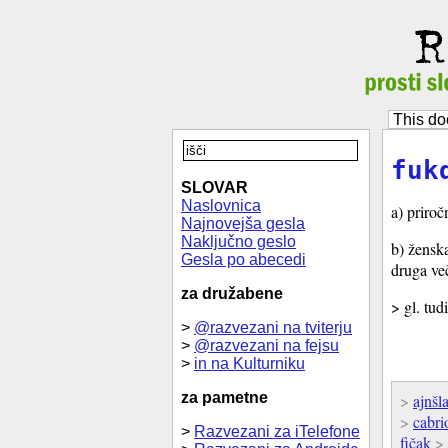
This do
fuk
SLOVAR
Naslovnica
a) priro
Najnovejša gesla
Naključno geslo
b) ženska
Gesla po abecedi
druga ve
za družabene
> gl. tud
>
@razvezani na tviterju
>
@razvezani na fejsu
>
in na Kulturniku
za pametne
>
ajnšl
>
cabri
>
Razvezani za iTelefone
fičak
>