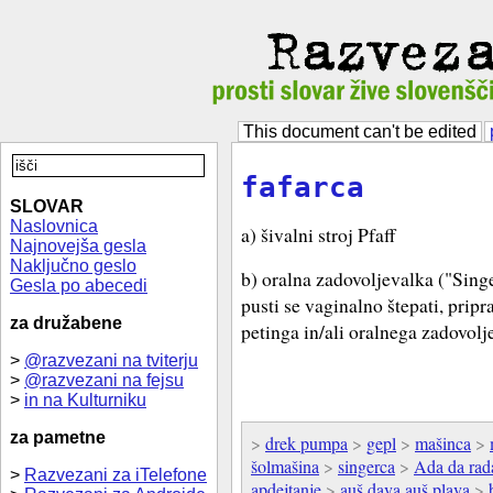
This document can't be edited
fafarca
SLOVAR
Naslovnica
a) šivalni stroj Pfaff
Najnovejša gesla
Naključno geslo
b) oralna zadovoljevalka ("Singer
Gesla po abecedi
pusti se vaginalno štepati, pripr
za družabene
petinga in/ali oralnega zadovolj
>
@razvezani na tviterju
>
@razvezani na fejsu
>
in na Kulturniku
za pametne
>
drek pumpa
>
gepl
>
mašinca
>
šolmašina
>
singerca
>
Ada da rad
>
Razvezani za iTelefone
apdejtanje
>
auš dava auš plava
>