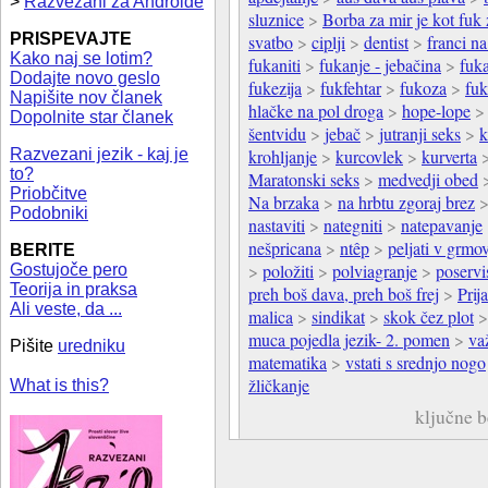
>
Razvezani za Androide
sluznice
>
Borba za mir je kot fuk 
PRISPEVAJTE
svatbo
>
ciplji
>
dentist
>
franci na
Kako naj se lotim?
fukaniti
>
fukanje - jebačina
>
fuka
Dodajte novo geslo
fukezija
>
fukfehtar
>
fukoza
>
fuk
Napišite nov članek
hlačke na pol droga
>
hope-lope
Dopolnite star članek
šentvidu
>
jebač
>
jutranji seks
>
k
Razvezani jezik - kaj je
krohljanje
>
kurcovlek
>
kurverta
to?
Maratonski seks
>
medvedji obed
Priobčitve
Na brzaka
>
na hrbtu zgoraj brez
Podobniki
nastaviti
>
nategniti
>
natepavanje
nešpricana
>
ntêp
>
peljati v grmo
BERITE
>
položiti
>
polviagranje
>
poservis
Gostujoče pero
Teorija in praksa
preh boš dava, preh boš frej
>
Prij
Ali veste, da ...
malica
>
sindikat
>
skok čez plot
muca pojedla jezik- 2. pomen
>
va
Pišite
uredniku
matematika
>
vstati s srednjo nogo
žličkanje
What is this?
ključne 