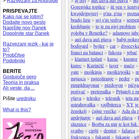
>
aj frej
>
auš dava auš plava
>
Be
>
Razvezani za Androide
Gorenjske toplice
>
iti ven v šentv
PRISPEVAJTE
kwajdejpojzej
>
p'na, p'na
>
pozna
Kako naj se lotim?
brado lizu
>
sej s'm vedva
>
serpen
Dodajte novo geslo
krohljanje
>
to je pa njej problem
Napišite nov članek
goloba v Benetke?
>
adamovo jab
Dopolnite star članek
>
auš dava auš plava
>
babji pokr
Razvezani jezik - kaj je
bodigard
>
bojler
>
car
>
dvocevk
to?
franci na balanci
>
fukoza
>
jebač
Priobčitve
>
klarinet špilati
>
kurac
>
kurator
Podobniki
kurec
>
Kurinčič
>
laver
>
mačo
BERITE
gate
>
moškinja
>
moškizjoški
>
m
Gostujoče pero
mrjasca
>
pajzoliranje
>
peder
>
p
Teorija in praksa
pimpldragonar
>
pizdogon
>
pičga
Ali veste, da ...
porivač
>
pretepalka
>
Prijatelj z 
glava
>
telesko
>
telesnik
>
teta m
Pišite
uredniku
ustrahovalka
>
vajfbiterca
>
XY je 
What is this?
ženskelj
>
čajne vrečke
>
Ada da r
apdejtanje
>
auš dava auš plava
>
sluznice
>
Borba za mir je kot fuk 
svatbo
>
ciplji
>
dentist
>
fafarca
frukvenca
>
fukaniti
>
fukanje - je