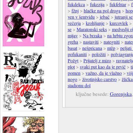
fukdekca
>
fukezija
>
fukfehtar
>
>
fžnj
>
hlačke na pol droga
>
hop
ven v šentvidu
>
jebač
>
jutranji s
večerja
>
krohljanje
>
kurcovlek
>
se
>
Maratonski seks
>
medvedji o
mijav
>
Na brzaka
>
na hrbtu zgor
greha
>
nastaviti
>
nategniti
>
nate
basat
>
nešpricana
>
ntêp
>
peljat
pofukaniti
>
položiti
>
polviagranj
Požgt
>
Prijatelj z mizo
>
ravnatel
plot
>
svaki put kao da je prvič
>
t
pomen
>
važno, da je vlažno
>
viš
nogo
>
životinjsko carstvo
>
žlička
stadionu dol
ključne besede:
Gorenjska