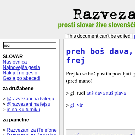
This document can't be edited
preh boš dava,
SLOVAR
frej
Naslovnica
Najnovejša gesla
Prej ko se boš pustila povaljati,
Naključno geslo
Gesla po abecedi
(pred mano)
za družabene
> gl. tudi
auš dava auš plava
>
@razvezani na tviterju
>
gl. vir
>
@razvezani na fejsu
>
in na Kulturniku
za pametne
>
Razvezani za iTelefone