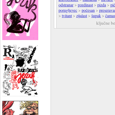
odstranar
>
pəzdinast
>
pizda
>
pi
porugljevec
>
počesan
>
preserava
>
tvitant
>
zijalast
>
šupak
>
čamas
ključne b