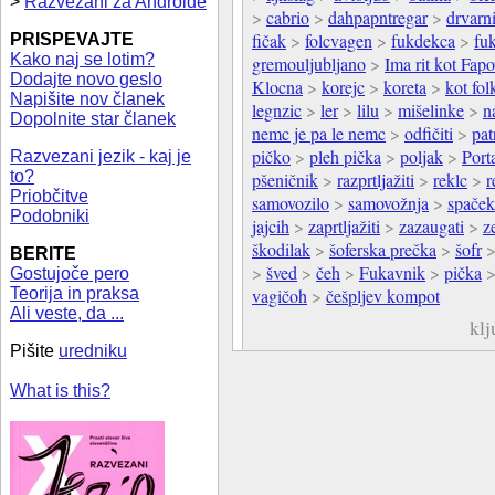
>
Razvezani za Androide
>
cabrio
>
dahpapntregar
>
drvarn
fičak
>
folcvagen
>
fukdekca
>
fu
PRISPEVAJTE
Kako naj se lotim?
gremouljubljano
>
Ima rit kot Fapo
Dodajte novo geslo
Klocna
>
korejc
>
koreta
>
kot fo
Napišite nov članek
legnzic
>
ler
>
lilu
>
mišelinke
>
n
Dopolnite star članek
nemc je pa le nemc
>
odfičiti
>
pat
pičko
>
pleh pička
>
poljak
>
Port
Razvezani jezik - kaj je
to?
pšeničnik
>
razprtljažiti
>
reklc
>
r
Priobčitve
samovozilo
>
samovožnja
>
spaček
Podobniki
jajcih
>
zaprtljažiti
>
zazaugati
>
z
škodilak
>
šoferska prečka
>
šofr
BERITE
>
šved
>
čeh
>
Fukavnik
>
pička
Gostujoče pero
Teorija in praksa
vagičoh
>
češpljev kompot
Ali veste, da ...
klj
Pišite
uredniku
What is this?