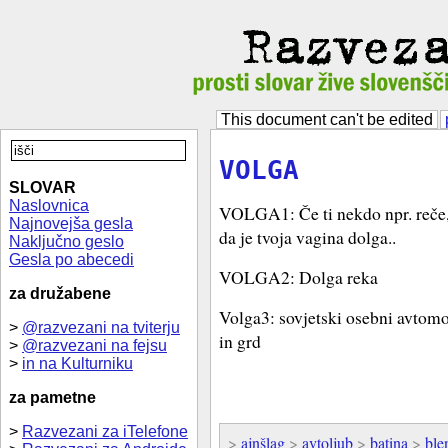
This document can't be edited
VOLGA
SLOVAR
Naslovnica
VOLGA1: Če ti nekdo npr. reče, 
Najnovejša gesla
da je tvoja vagina dolga..
Naključno geslo
Gesla po abecedi
VOLGA2: Dolga reka
za družabene
Volga3: sovjetski osebni avtomob
>
@razvezani na tviterju
in grd
>
@razvezani na fejsu
>
in na Kulturniku
za pametne
>
Razvezani za iTelefone
>
ajnšlag
>
avtoljub
>
batina
>
ble