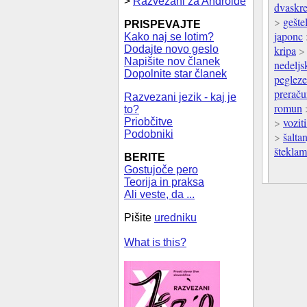
>
Razvezani za Androide
dvaskre
>
gešte
PRISPEVAJTE
japonc
Kako naj se lotim?
Dodajte novo geslo
kripa
Napišite nov članek
nedeljs
Dopolnite star članek
peglez
preraču
Razvezani jezik - kaj je
romun
to?
>
vozit
Priobčitve
Podobniki
>
šalta
štekla
BERITE
Gostujoče pero
Teorija in praksa
Ali veste, da ...
Pišite
uredniku
What is this?