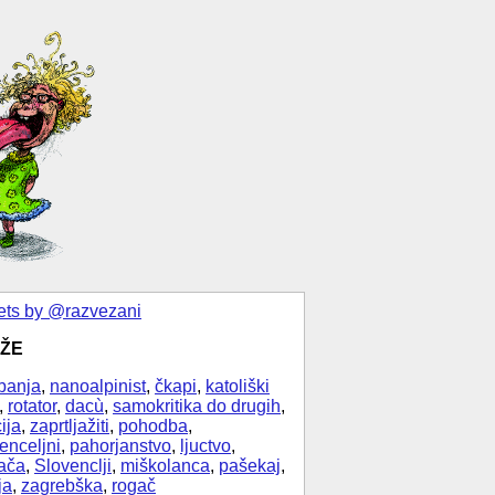
ts by @razvezani
ŽE
banja
,
nanoalpinist
,
čkapi
,
katoliški
,
rotator
,
dacù
,
samokritika do drugih
,
ija
,
zaprtljažiti
,
pohodba
,
enceljni
,
pahorjanstvo
,
ljuctvo
,
ača
,
Slovenclji
,
miškolanca
,
pašekaj
,
ja
,
zagrebška
,
rogač