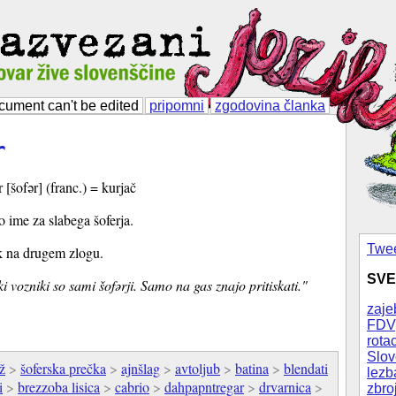
cument can't be edited
pripomni
zgodovina članka
r
 [šofər] (franc.) = kurjač
o ime za slabega šoferja.
Twee
 na drugem zlogu.
SVE
i vozniki so sami šofərji. Samo na gas znajo pritiskati."
zaje
FDV
rotac
Slov
ž
>
šoferska prečka
>
ajnšlag
>
avtoljub
>
batina
>
blendati
lezb
i
>
brezzoba lisica
>
cabrio
>
dahpapntregar
>
drvarnica
>
zbro