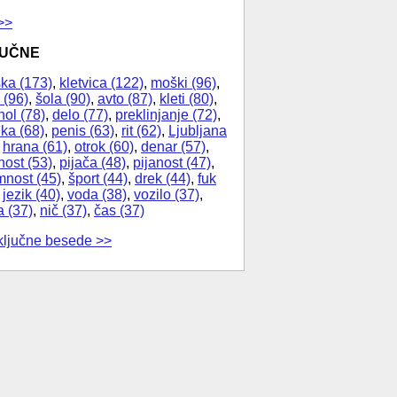
>>
JUČNE
ka (173)
,
kletvica (122)
,
moški (96)
,
 (96)
,
šola (90)
,
avto (87)
,
kleti (80)
,
hol (78)
,
delo (77)
,
preklinjanje (72)
,
ika (68)
,
penis (63)
,
rit (62)
,
Ljubljana
,
hrana (61)
,
otrok (60)
,
denar (57)
,
nost (53)
,
pijača (48)
,
pijanost (47)
,
nost (45)
,
šport (44)
,
drek (44)
,
fuk
,
jezik (40)
,
voda (38)
,
vozilo (37)
,
a (37)
,
nič (37)
,
čas (37)
ključne besede >>