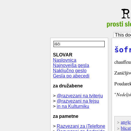
This do
šof
SLOVAR
Naslovnica
chauffeur
Najnovejša gesla
Naključno geslo
Zaničljiv
Gesla po abecedi
Poudarek
za družabene
"
Nedeljsk
>
@razvezani na tviterju
>
@razvezani na fejsu
>
in na Kulturniku
za pametne
>
angle
>
Razvezani za iTelefone
>
blicat