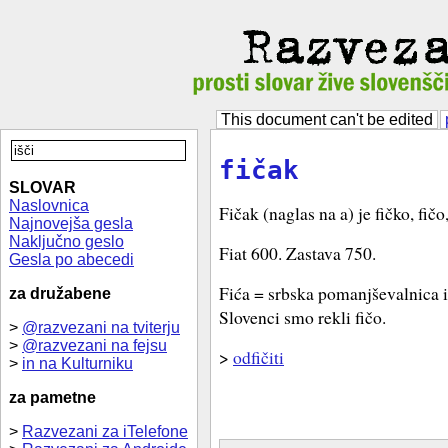
This document can't be edited
fičak
SLOVAR
Naslovnica
Fičak (naglas na a) je fičko, fič
Najnovejša gesla
Naključno geslo
Fiat 600. Zastava 750.
Gesla po abecedi
Fića = srbska pomanjševalnica in
za družabene
Slovenci smo rekli fičo.
>
@razvezani na tviterju
>
@razvezani na fejsu
>
odfičiti
>
in na Kulturniku
za pametne
>
Razvezani za iTelefone