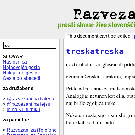
This document can't be edited
treskatreska
SLOVAR
Naslovnica
odziv občinstva, glasen ali pri
Najnovejša gesla
Naključno geslo
neumna ženska, kurakura, trapa
Gesla po abecedi
Pride od reklame za makedonsko
za družabene
Analogija: neumen kot dila, butas
>
@razvezani na tviterju
naj bi šlo zgolj za trske.
>
@razvezani na fejsu
>
in na Kulturniku
Nekateri razlagajo v smislu grme
za pametne
butnskalsko butn-butn
>
Razvezani za iTelefone