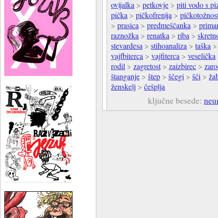
ovijalka
>
petkovje
>
piti vodo s pi
pička
>
pičkofrenija
>
pičkotožnos
>
prasica
>
predmeščanka
>
prima
raznožka
>
renatka
>
riba
>
skretno
stevardesa
>
stihoanaliza
>
taška
vajfbiterca
>
vajfiterca
>
veselička
rodil
>
zagretost
>
zaizbirec
>
zaro
štanganje
>
štep
>
ščegi
>
šči
>
ža
ženskelj
>
češplja
ključne besede:
neu