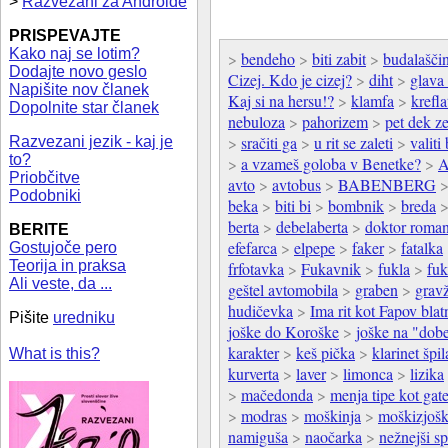
>
Razvezani za Androide
PRISPEVAJTE
Kako naj se lotim?
>
bendeho
>
biti zabit
>
budalašči
Dodajte novo geslo
Cizej. Kdo je cizej?
>
diht
>
glava
Napišite nov članek
Kaj si na hersu!?
>
klamfa
>
krefla
Dopolnite star članek
nebuloza
>
pahorizem
>
pet dek z
>
sračiti ga
>
u rit se zaleti
>
valiti
Razvezani jezik - kaj je
to?
>
a vzameš goloba v Benetke?
>
A
Priobčitve
avto
>
avtobus
>
BABENBERG
Podobniki
beka
>
biti bi
>
bombnik
>
breda
berta
>
debelaberta
>
doktor roma
BERITE
efefarca
>
elpepe
>
faker
>
fatalka
Gostujoče pero
Teorija in praksa
frfotavka
>
Fukavnik
>
fukla
>
fuk
Ali veste, da ...
geštel avtomobila
>
graben
>
grav
hudičevka
>
Ima rit kot Fapov blat
Pišite
uredniku
joške do Koroške
>
joške na "dobe
karakter
>
keš pička
>
klarinet špil
What is this?
kurverta
>
laver
>
limonca
>
lizika
>
mačedonda
>
menja tipe kot gat
>
modras
>
moškinja
>
moškizjošk
namiguša
>
naočarka
>
nežnejši sp