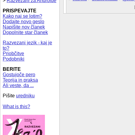
>
Razvezani za Androide
PRISPEVAJTE
Kako naj se lotim?
Dodajte novo geslo
Napišite nov članek
Dopolnite star članek
Razvezani jezik - kaj je
to?
Priobčitve
Podobniki
BERITE
Gostujoče pero
Teorija in praksa
Ali veste, da ...
Pišite
uredniku
What is this?