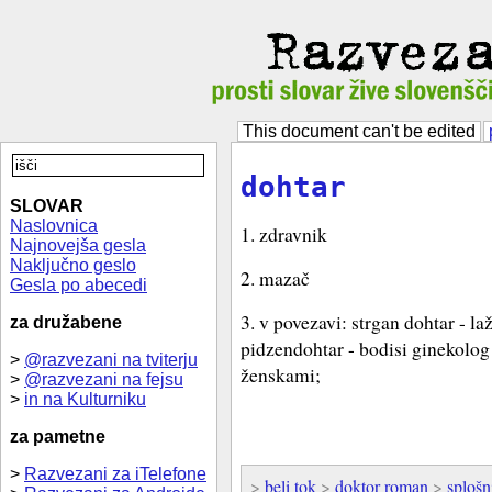
This document can't be edited
dohtar
SLOVAR
Naslovnica
1. zdravnik
Najnovejša gesla
Naključno geslo
2. mazač
Gesla po abecedi
3. v povezavi: strgan dohtar - la
za družabene
pidzendohtar - bodisi ginekolog
>
@razvezani na tviterju
ženskami;
>
@razvezani na fejsu
>
in na Kulturniku
za pametne
>
Razvezani za iTelefone
>
beli tok
>
doktor roman
>
splošn