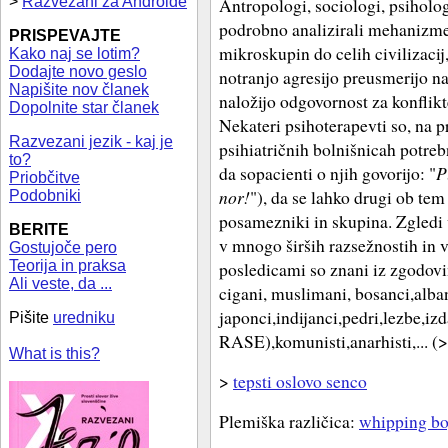
>
Razvezani za Androide
Antropologi, sociologi, psihologi
podrobno analizirali mehanizme,
PRISPEVAJTE
mikroskupin do celih civilizacij,
Kako naj se lotim?
Dodajte novo geslo
notranjo agresijo preusmerijo n
Napišite nov članek
naložijo odgovornost za konflikt
Dopolnite star članek
Nekateri psihoterapevti so, na p
Razvezani jezik - kaj je
psihiatričnih bolnišnicah potreb
to?
da sopacienti o njih govorijo: "
P
Priobčitve
nor!
"), da se lahko drugi ob tem
Podobniki
posamezniki in skupina. Zgledi 
BERITE
v mnogo širših razsežnostih in v
Gostujoče pero
Teorija in praksa
posledicami so znani iz zgodovin
Ali veste, da ...
cigani, muslimani, bosanci,alban
japonci,indijanci,pedri,lezbe,iz
Pišite
uredniku
RASE),komunisti,anarhisti,... (
What is this?
>
tepsti oslovo senco
Plemiška različica:
whipping b