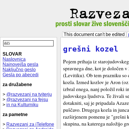
This document can't be edited
grešni kozel
SLOVAR
Naslovnica
Pojem prihaja iz starojudovske
Najnovejša gesla
spravnega dne, kot je določen v
Naključno geslo
(Levitiku). Ob tem prazniku so d
Gesla po abecedi
kozla. Izmed kozlov je Aron (oz
za družabene
izbral enega, nanj položil roki i
>
@razvezani na tviterju
judovskega ljudstva. Te živali s
>
@razvezani na fejsu
dotakniti, saj je pripadala Azaze
>
in na Kulturniku
puščavo. Drugega kozla in junca
za pametne
razširjenem pomenu je "grešni 
skupina, na katerega naložijo g
>
Razvezani za iTelefone