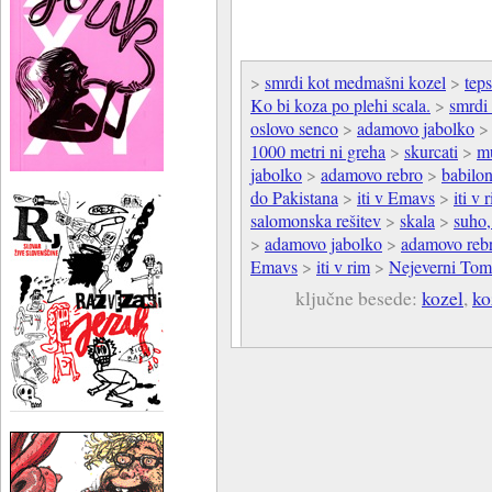
>
smrdi kot medmašni kozel
>
teps
Ko bi koza po plehi scala.
>
smrdi
oslovo senco
>
adamovo jabolko
1000 metri ni greha
>
skurcati
>
m
jabolko
>
adamovo rebro
>
babilon
do Pakistana
>
iti v Emavs
>
iti v 
salomonska rešitev
>
skala
>
suho
>
adamovo jabolko
>
adamovo reb
Emavs
>
iti v rim
>
Nejeverni Tom
ključne besede:
kozel
,
ko