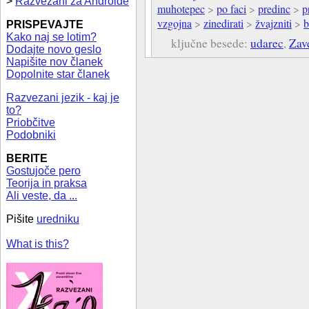
>
Razvezani za Androide
muhotepec
>
po faci
>
predinc
>
p
vzgojna
>
zinedirati
>
žvajzniti
>
b
PRISPEVAJTE
Kako naj se lotim?
ključne besede:
udarec
,
Zav
Dodajte novo geslo
Napišite nov članek
Dopolnite star članek
Razvezani jezik - kaj je
to?
Priobčitve
Podobniki
BERITE
Gostujoče pero
Teorija in praksa
Ali veste, da ...
Pišite
uredniku
What is this?