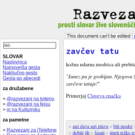
This document can't be edited
zavčev tatu
SLOVAR
Naslovnica
kožna udarna modrica ali prebit
Najnovejša gesla
Naključno geslo
"Janez pa je grobijan. Njegova 
Gesla po abecedi
zavčeve tatuje!
"
za družabene
Primerjaj
Clayeva značka
>
@razvezani na tviterju
>
@razvezani na fejsu
>
in na Kulturniku
za pametne
>
auš dava auš plava
>
biti moder
>
Razvezani za iTelefone
>
dobiti jih
>
fasati
>
imeti težko r